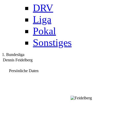
DRV
Liga
Pokal
Sonstiges
1. Bundesliga
Dennis Feidelberg
Persönliche Daten