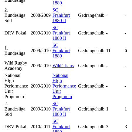
Bundesliga
1880
2.
SC
Bundesliga
2008/2009
Frankfurt
Gedrängehalb
-
-
Süd
1880 II
SC
DRV Pokal
2009/2010
Frankfurt
Gedrängehalb
-
-
1880 II
SC
1.
2009/2010
Frankfurt
Gedrängehalb
11
6
Bundesliga
1880
Wild Rugby
2009/2010
Wild Titans
Gedrängehalb
-
-
Academy
National
National
High
High
Performance
2009/2010
Performance
Gedrängehalb
-
-
Unit
Unit
Programm
Programm
2.
SC
Bundesliga
2009/2010
Frankfurt
Gedrängehalb
1
1
Süd
1880 II
SC
DRV Pokal
2010/2011
Frankfurt
Gedrängehalb
3
3
1880