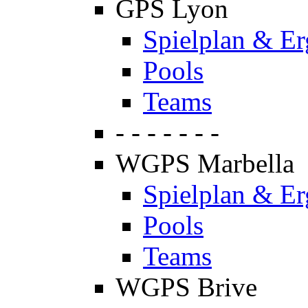
GPS Lyon
Spielplan & Er
Pools
Teams
- - - - - - -
WGPS Marbella
Spielplan & Er
Pools
Teams
WGPS Brive