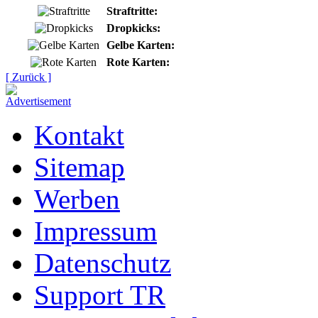
Straftritte:
Dropkicks:
Gelbe Karten:
Rote Karten:
[ Zurück ]
Kontakt
Sitemap
Werben
Impressum
Datenschutz
Support TR