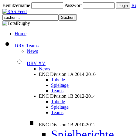
Benutzername
Passwort
Re
Home
DRV Teams
News
DRV XV
News
ENC Division 1A 2014-2016
Tabelle
Spieltage
Teams
ENC Division 1B 2012-2014
Tabelle
Spieltage
Teams
ENC Division 1B 2010-2012
Spielberichte