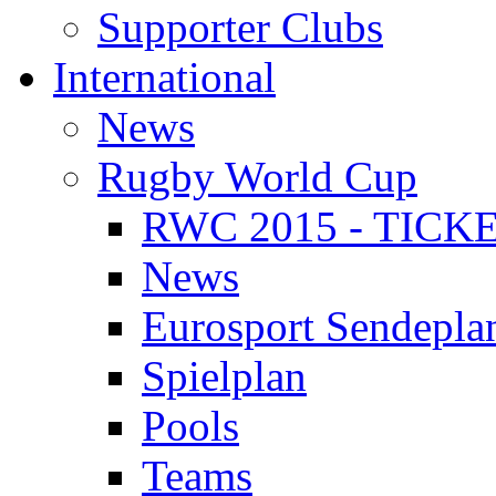
Supporter Clubs
International
News
Rugby World Cup
RWC 2015 - TICK
News
Eurosport Sendepla
Spielplan
Pools
Teams