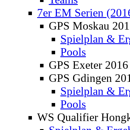
7er EM Serien (201
GPS Moskau 201
Spielplan & Er
Pools
GPS Exeter 2016
GPS Gdingen 20
Spielplan & Er
Pools
WS Qualifier Hong