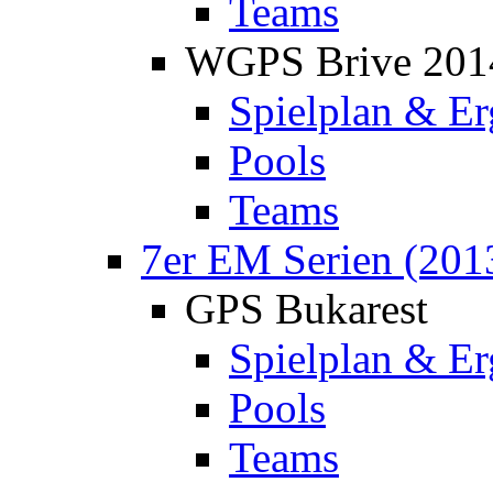
Teams
WGPS Brive 201
Spielplan & Er
Pools
Teams
7er EM Serien (201
GPS Bukarest
Spielplan & Er
Pools
Teams