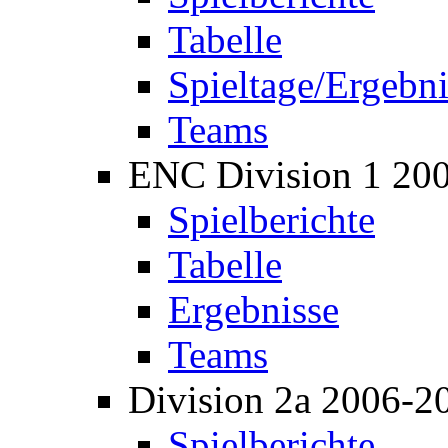
Tabelle
Spieltage/Ergebni
Teams
ENC Division 1 20
Spielberichte
Tabelle
Ergebnisse
Teams
Division 2a 2006-2
Spielberichte