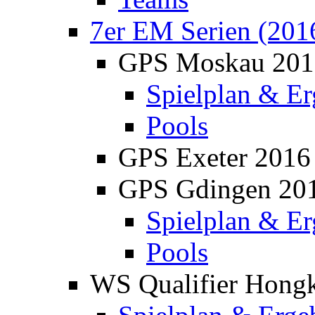
7er EM Serien (201
GPS Moskau 201
Spielplan & Er
Pools
GPS Exeter 2016
GPS Gdingen 20
Spielplan & Er
Pools
WS Qualifier Hong