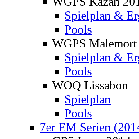
WGPS Kazan 20
Spielplan & Er
Pools
WGPS Malemort
Spielplan & Er
Pools
WOQ Lissabon
Spielplan
Pools
7er EM Serien (201