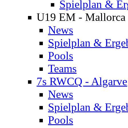
Spielplan & Er
U19 EM - Mallorca
News
Spielplan & Erge
Pools
Teams
7s RWCQ - Algarve
News
Spielplan & Erge
Pools