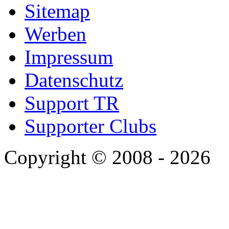
Sitemap
Werben
Impressum
Datenschutz
Support TR
Supporter Clubs
Copyright © 2008 - 2026