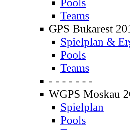
Pools
Teams
GPS Bukarest 20
Spielplan & Er
Pools
Teams
- - - - - - -
WGPS Moskau 2
Spielplan
Pools