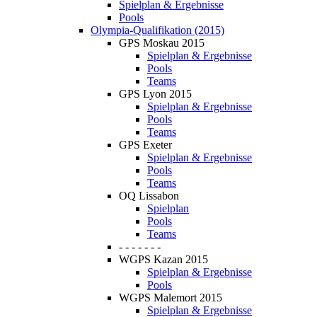
Spielplan & Ergebnisse
Pools
Olympia-Qualifikation (2015)
GPS Moskau 2015
Spielplan & Ergebnisse
Pools
Teams
GPS Lyon 2015
Spielplan & Ergebnisse
Pools
Teams
GPS Exeter
Spielplan & Ergebnisse
Pools
Teams
OQ Lissabon
Spielplan
Pools
Teams
- - - - - - -
WGPS Kazan 2015
Spielplan & Ergebnisse
Pools
WGPS Malemort 2015
Spielplan & Ergebnisse