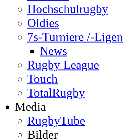
Hochschulrugby
Oldies
7s-Turniere /-Ligen
News
Rugby League
Touch
TotalRugby
Media
RugbyTube
Bilder