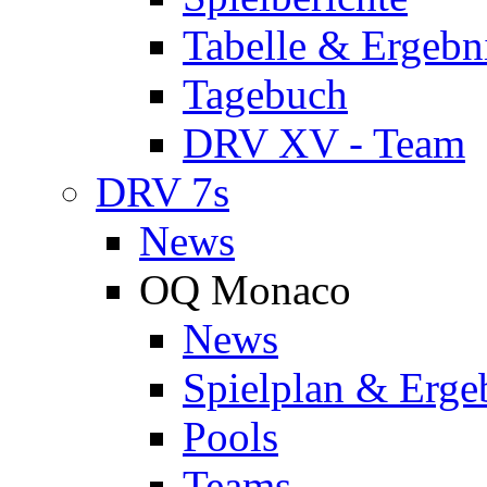
Tabelle & Ergebn
Tagebuch
DRV XV - Team
DRV 7s
News
OQ Monaco
News
Spielplan & Erge
Pools
Teams