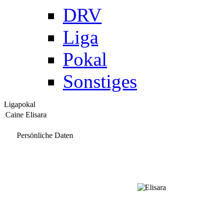
DRV
Liga
Pokal
Sonstiges
Ligapokal
Caine Elisara
Persönliche Daten