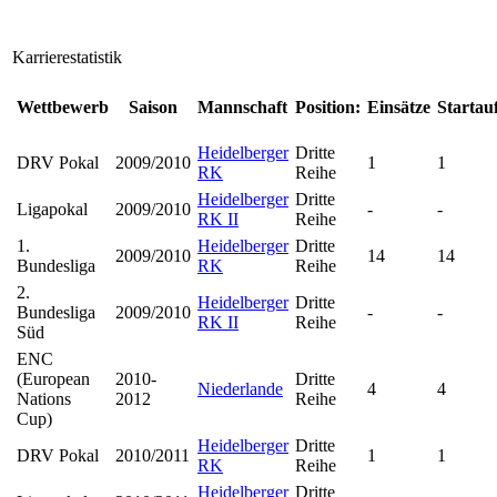
Karrierestatistik
Wettbewerb
Saison
Mannschaft
Position:
Einsätze
Startauf
Heidelberger
Dritte
DRV Pokal
2009/2010
1
1
RK
Reihe
Heidelberger
Dritte
Ligapokal
2009/2010
-
-
RK II
Reihe
1.
Heidelberger
Dritte
2009/2010
14
14
Bundesliga
RK
Reihe
2.
Heidelberger
Dritte
Bundesliga
2009/2010
-
-
RK II
Reihe
Süd
ENC
(European
2010-
Dritte
Niederlande
4
4
Nations
2012
Reihe
Cup)
Heidelberger
Dritte
DRV Pokal
2010/2011
1
1
RK
Reihe
Heidelberger
Dritte