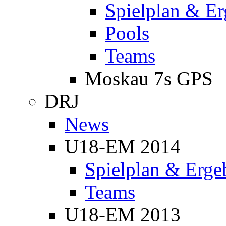
Spielplan & Er
Pools
Teams
Moskau 7s GPS
DRJ
News
U18-EM 2014
Spielplan & Erge
Teams
U18-EM 2013