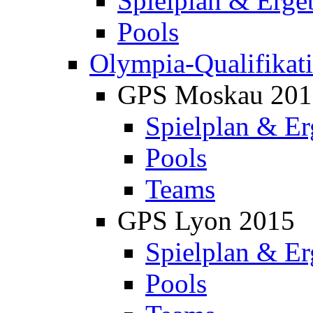
Spielplan & Erge
Pools
Olympia-Qualifikat
GPS Moskau 201
Spielplan & Er
Pools
Teams
GPS Lyon 2015
Spielplan & Er
Pools