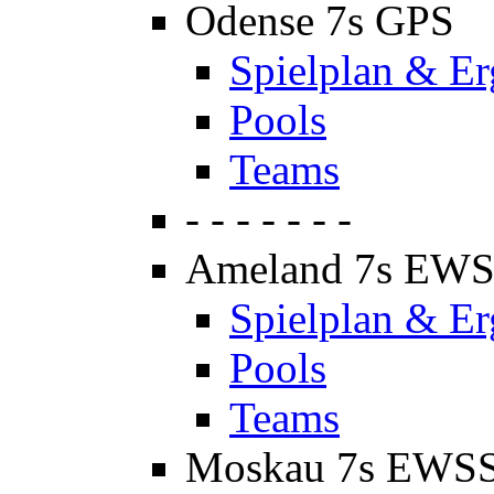
Odense 7s GPS
Spielplan & Er
Pools
Teams
- - - - - - -
Ameland 7s EW
Spielplan & Er
Pools
Teams
Moskau 7s EWS