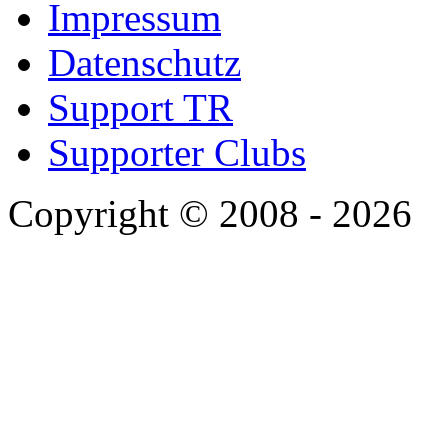
Impressum
Datenschutz
Support TR
Supporter Clubs
Copyright © 2008 - 2026