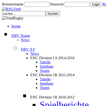
Benutzername
Passwort
Re
Home
DRV Teams
News
DRV XV
News
ENC Division 1A 2014-2016
Tabelle
Spieltage
Teams
ENC Division 1B 2012-2014
Tabelle
Spieltage
Teams
ENC Division 1B 2010-2012
Spielberichte