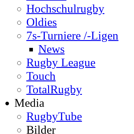
Hochschulrugby
Oldies
7s-Turniere /-Ligen
News
Rugby League
Touch
TotalRugby
Media
RugbyTube
Bilder