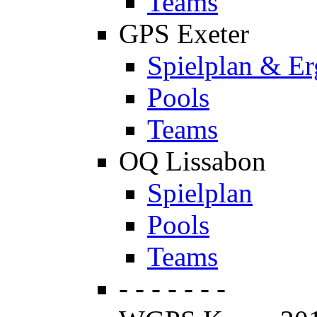
Teams
GPS Exeter
Spielplan & Er
Pools
Teams
OQ Lissabon
Spielplan
Pools
Teams
- - - - - - -