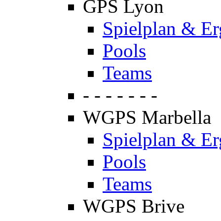
GPS Lyon
Spielplan & Er
Pools
Teams
- - - - - - -
WGPS Marbella
Spielplan & Er
Pools
Teams
WGPS Brive