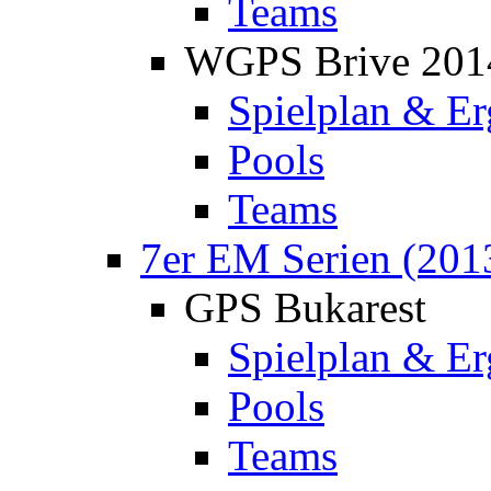
Teams
WGPS Brive 201
Spielplan & Er
Pools
Teams
7er EM Serien (201
GPS Bukarest
Spielplan & Er
Pools
Teams