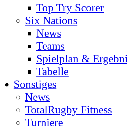
Top Try Scorer
Six Nations
News
Teams
Spielplan & Ergebni
Tabelle
Sonstiges
News
TotalRugby Fitness
Turniere