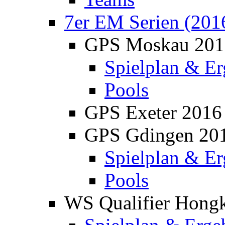
7er EM Serien (201
GPS Moskau 201
Spielplan & Er
Pools
GPS Exeter 2016
GPS Gdingen 20
Spielplan & Er
Pools
WS Qualifier Hong