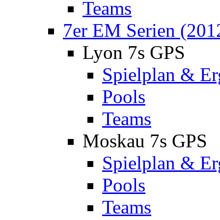
Teams
7er EM Serien (201
Lyon 7s GPS
Spielplan & Er
Pools
Teams
Moskau 7s GPS
Spielplan & Er
Pools
Teams