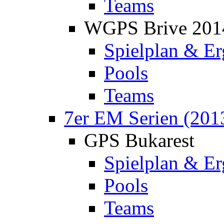
Teams
WGPS Brive 201
Spielplan & Er
Pools
Teams
7er EM Serien (201
GPS Bukarest
Spielplan & Er
Pools
Teams