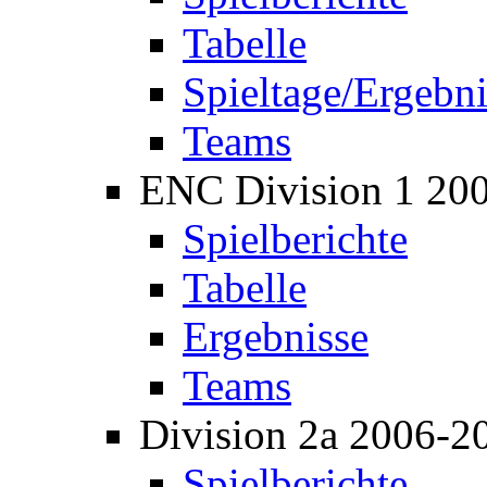
Tabelle
Spieltage/Ergebni
Teams
ENC Division 1 20
Spielberichte
Tabelle
Ergebnisse
Teams
Division 2a 2006-2
Spielberichte