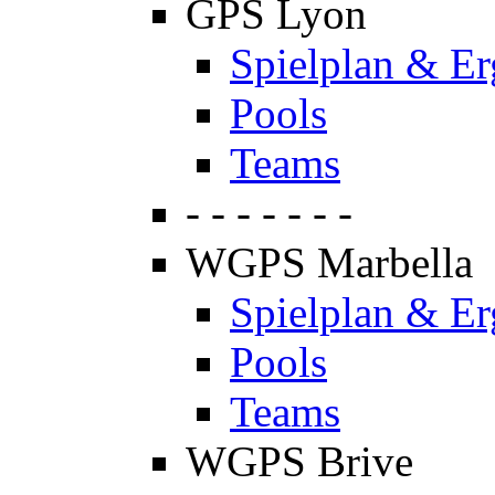
GPS Lyon
Spielplan & Er
Pools
Teams
- - - - - - -
WGPS Marbella
Spielplan & Er
Pools
Teams
WGPS Brive