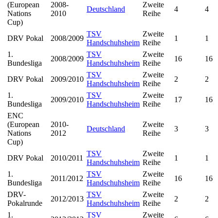
(European
2008-
Zweite
Deutschland
4
4
Nations
2010
Reihe
Cup)
TSV
Zweite
DRV Pokal
2008/2009
1
1
Handschuhsheim
Reihe
1.
TSV
Zweite
2008/2009
16
16
Bundesliga
Handschuhsheim
Reihe
TSV
Zweite
DRV Pokal
2009/2010
2
2
Handschuhsheim
Reihe
1.
TSV
Zweite
2009/2010
17
16
Bundesliga
Handschuhsheim
Reihe
ENC
(European
2010-
Zweite
Deutschland
3
3
Nations
2012
Reihe
Cup)
TSV
Zweite
DRV Pokal
2010/2011
1
1
Handschuhsheim
Reihe
1.
TSV
Zweite
2011/2012
16
16
Bundesliga
Handschuhsheim
Reihe
DRV-
TSV
Zweite
2012/2013
2
2
Pokalrunde
Handschuhsheim
Reihe
1.
TSV
Zweite