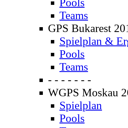
Pools
Teams
GPS Bukarest 20
Spielplan & Er
Pools
Teams
- - - - - - -
WGPS Moskau 2
Spielplan
Pools