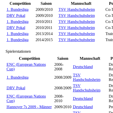
Competition
Saison
Mannschaft
Po
1. Bundesliga
2009/2010
TSV Handschuhsheim
Co-T
DRV Pokal
2009/2010
TSV Handschuhsheim
Co-T
1. Bundesliga
2010/2011
TSV Handschuhsheim
Co-T
DRV Pokal
2010/2011
TSV Handschuhsheim
Co-T
1. Bundesliga
2013/2014
TSV Handschuhsheim
Trai
1. Bundesliga
2014/2015
TSV Handschuhsheim
Trai
Spielerstationen
Competition
Saison
Mannschaft
P
ENC (European Nations
2006-
Dr
Deutschland
Cup)
2008
Re
TSV
Dr
1. Bundesliga
2008/2009
Handschuhsheim
Re
TSV
Dr
DRV Pokal
2008/2009
Handschuhsheim
Re
ENC (European Nations
2008-
Dr
Deutschland
Cup)
2010
Re
Hannover 7s 2009 - Männer
2009/2010
Deutschland
Pr
TSV
Dr