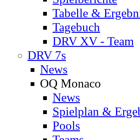
Tabelle & Ergebn
Tagebuch
DRV XV - Team
DRV 7s
News
OQ Monaco
News
Spielplan & Erge
Pools
Teams