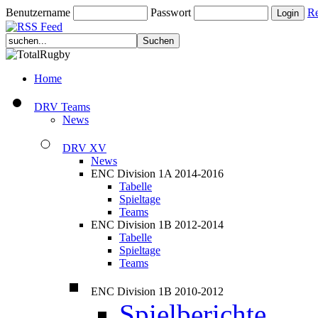
Benutzername
Passwort
Re
Home
DRV Teams
News
DRV XV
News
ENC Division 1A 2014-2016
Tabelle
Spieltage
Teams
ENC Division 1B 2012-2014
Tabelle
Spieltage
Teams
ENC Division 1B 2010-2012
Spielberichte