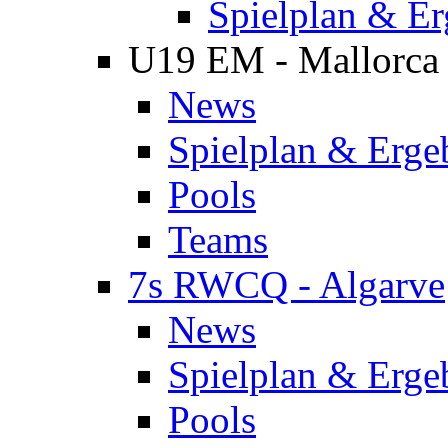
Spielplan & Er
U19 EM - Mallorca
News
Spielplan & Erge
Pools
Teams
7s RWCQ - Algarve
News
Spielplan & Erge
Pools