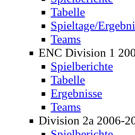
Tabelle
Spieltage/Ergebni
Teams
ENC Division 1 20
Spielberichte
Tabelle
Ergebnisse
Teams
Division 2a 2006-2
Spielberichte