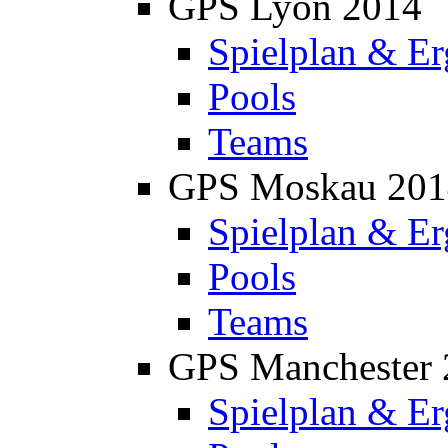
GPS Lyon 2014
Spielplan & Er
Pools
Teams
GPS Moskau 201
Spielplan & Er
Pools
Teams
GPS Manchester 
Spielplan & Er