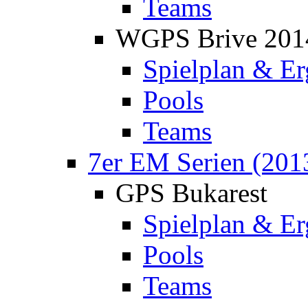
Teams
WGPS Brive 201
Spielplan & Er
Pools
Teams
7er EM Serien (201
GPS Bukarest
Spielplan & Er
Pools
Teams