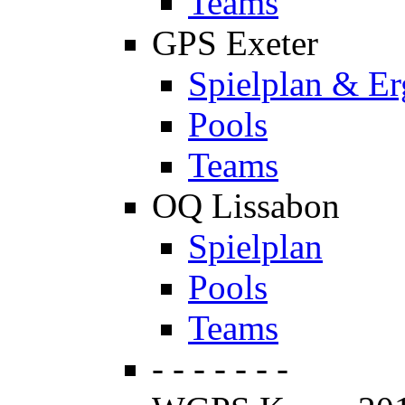
Teams
GPS Exeter
Spielplan & Er
Pools
Teams
OQ Lissabon
Spielplan
Pools
Teams
- - - - - - -