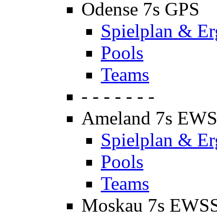
Odense 7s GPS
Spielplan & Er
Pools
Teams
- - - - - - -
Ameland 7s EW
Spielplan & Er
Pools
Teams
Moskau 7s EWS