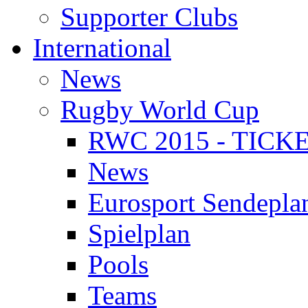
Supporter Clubs
International
News
Rugby World Cup
RWC 2015 - TICK
News
Eurosport Sendepla
Spielplan
Pools
Teams