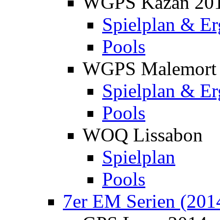
WGPS Kazan 20
Spielplan & Er
Pools
WGPS Malemort
Spielplan & Er
Pools
WOQ Lissabon
Spielplan
Pools
7er EM Serien (201