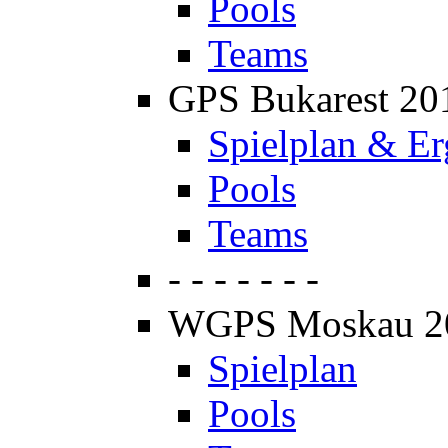
Pools
Teams
GPS Bukarest 20
Spielplan & Er
Pools
Teams
- - - - - - -
WGPS Moskau 2
Spielplan
Pools