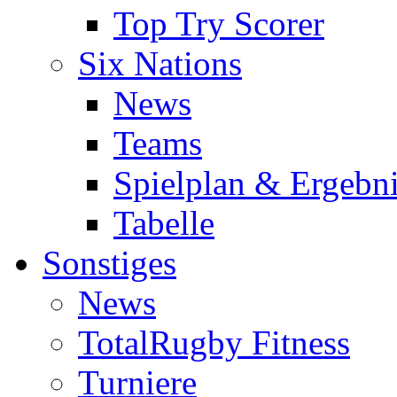
Top Try Scorer
Six Nations
News
Teams
Spielplan & Ergebni
Tabelle
Sonstiges
News
TotalRugby Fitness
Turniere