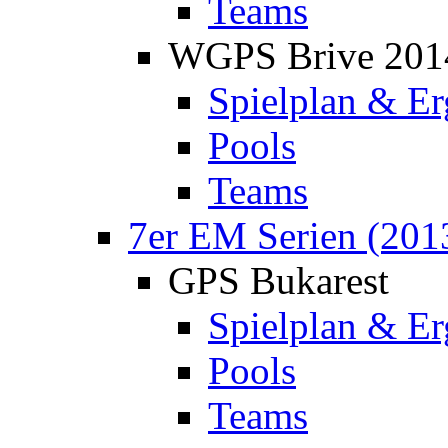
Teams
WGPS Brive 201
Spielplan & Er
Pools
Teams
7er EM Serien (201
GPS Bukarest
Spielplan & Er
Pools
Teams