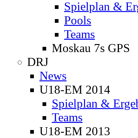
Spielplan & Er
Pools
Teams
Moskau 7s GPS
DRJ
News
U18-EM 2014
Spielplan & Erge
Teams
U18-EM 2013