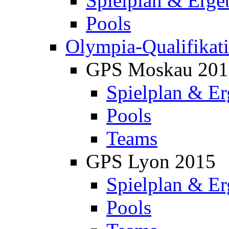
Spielplan & Erge
Pools
Olympia-Qualifikat
GPS Moskau 201
Spielplan & Er
Pools
Teams
GPS Lyon 2015
Spielplan & Er
Pools