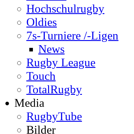
Hochschulrugby
Oldies
7s-Turniere /-Ligen
News
Rugby League
Touch
TotalRugby
Media
RugbyTube
Bilder