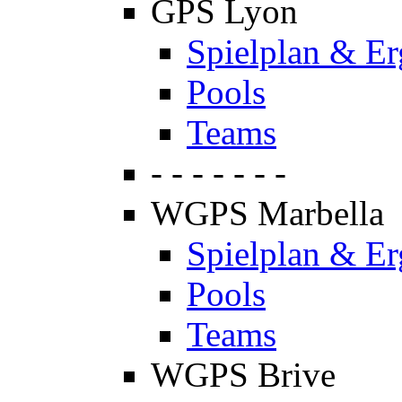
GPS Lyon
Spielplan & Er
Pools
Teams
- - - - - - -
WGPS Marbella
Spielplan & Er
Pools
Teams
WGPS Brive