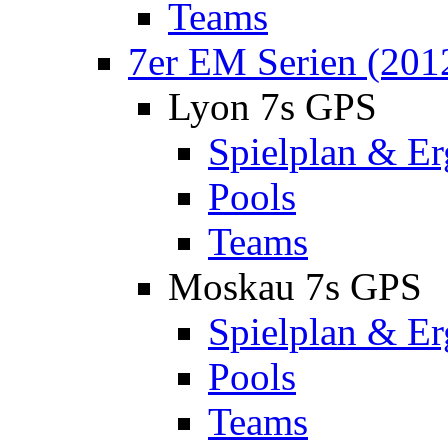
Teams
7er EM Serien (201
Lyon 7s GPS
Spielplan & Er
Pools
Teams
Moskau 7s GPS
Spielplan & Er
Pools
Teams