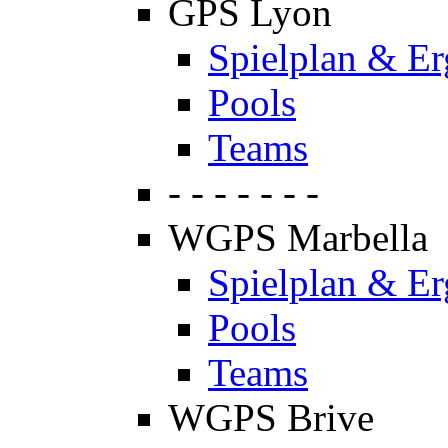
GPS Lyon
Spielplan & Er
Pools
Teams
- - - - - - -
WGPS Marbella
Spielplan & Er
Pools
Teams
WGPS Brive