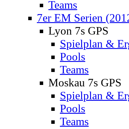
Teams
7er EM Serien (201
Lyon 7s GPS
Spielplan & Er
Pools
Teams
Moskau 7s GPS
Spielplan & Er
Pools
Teams