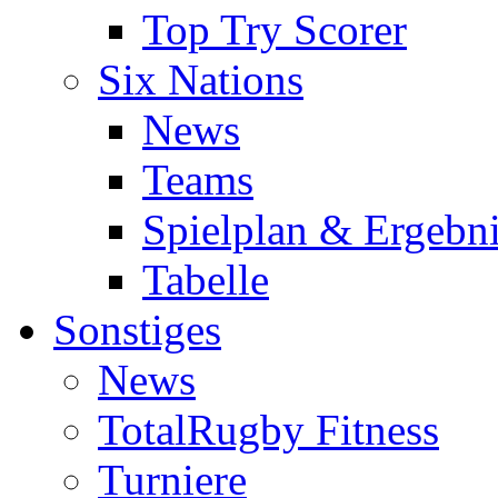
Top Try Scorer
Six Nations
News
Teams
Spielplan & Ergebni
Tabelle
Sonstiges
News
TotalRugby Fitness
Turniere