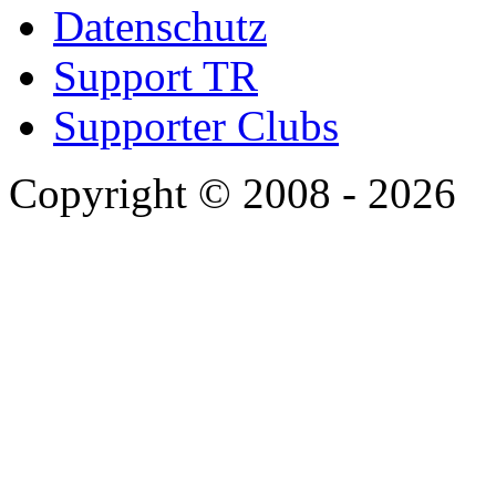
Datenschutz
Support TR
Supporter Clubs
Copyright © 2008 - 2026