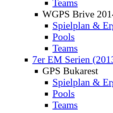
Teams
WGPS Brive 201
Spielplan & Er
Pools
Teams
7er EM Serien (201
GPS Bukarest
Spielplan & Er
Pools
Teams