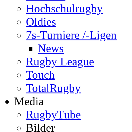
Hochschulrugby
Oldies
7s-Turniere /-Ligen
News
Rugby League
Touch
TotalRugby
Media
RugbyTube
Bilder