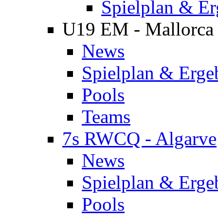
Spielplan & Er
U19 EM - Mallorca
News
Spielplan & Erge
Pools
Teams
7s RWCQ - Algarve
News
Spielplan & Erge
Pools