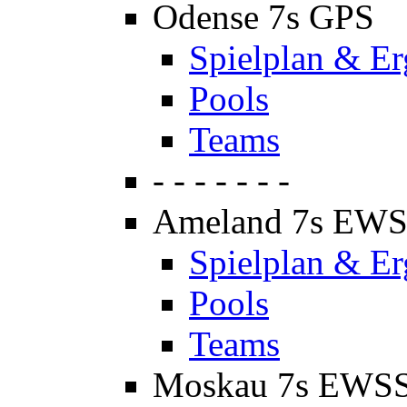
Odense 7s GPS
Spielplan & Er
Pools
Teams
- - - - - - -
Ameland 7s EW
Spielplan & Er
Pools
Teams
Moskau 7s EWS