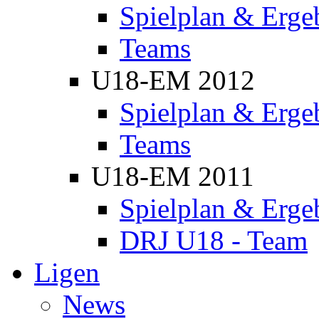
Spielplan & Erge
Teams
U18-EM 2012
Spielplan & Erge
Teams
U18-EM 2011
Spielplan & Erge
DRJ U18 - Team
Ligen
News