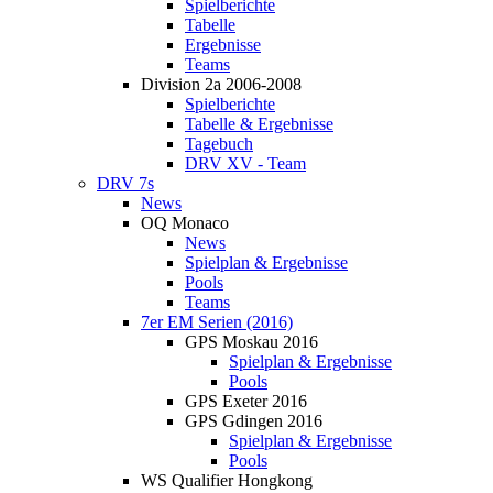
Spielberichte
Tabelle
Ergebnisse
Teams
Division 2a 2006-2008
Spielberichte
Tabelle & Ergebnisse
Tagebuch
DRV XV - Team
DRV 7s
News
OQ Monaco
News
Spielplan & Ergebnisse
Pools
Teams
7er EM Serien (2016)
GPS Moskau 2016
Spielplan & Ergebnisse
Pools
GPS Exeter 2016
GPS Gdingen 2016
Spielplan & Ergebnisse
Pools
WS Qualifier Hongkong