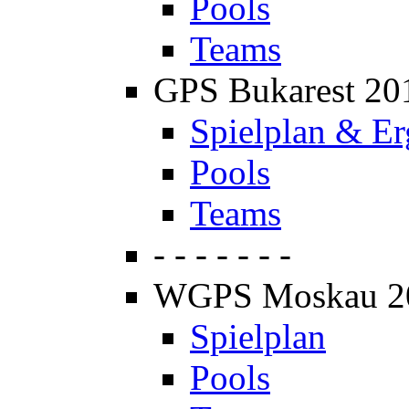
Pools
Teams
GPS Bukarest 20
Spielplan & Er
Pools
Teams
- - - - - - -
WGPS Moskau 2
Spielplan
Pools