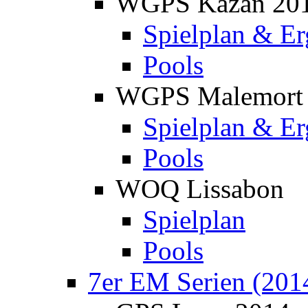
WGPS Kazan 20
Spielplan & Er
Pools
WGPS Malemort
Spielplan & Er
Pools
WOQ Lissabon
Spielplan
Pools
7er EM Serien (201