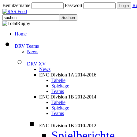
Benutzername
Passwort
Re
Home
DRV Teams
News
DRV XV
News
ENC Division 1A 2014-2016
Tabelle
Spieltage
Teams
ENC Division 1B 2012-2014
Tabelle
Spieltage
Teams
ENC Division 1B 2010-2012
Spielberichte