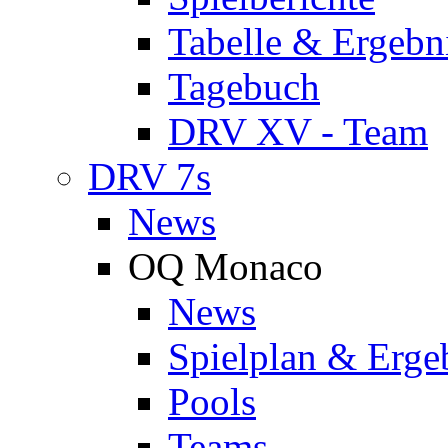
Tabelle & Ergebn
Tagebuch
DRV XV - Team
DRV 7s
News
OQ Monaco
News
Spielplan & Erge
Pools
Teams