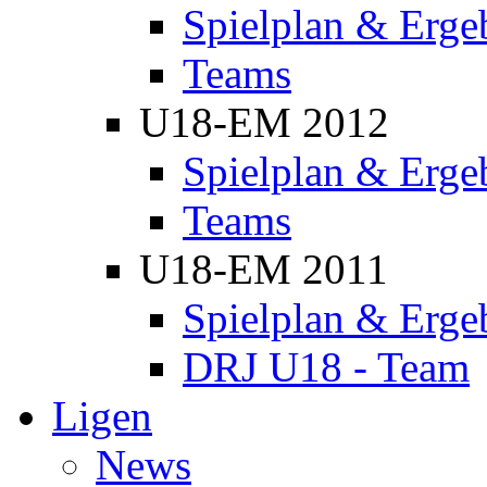
Spielplan & Erge
Teams
U18-EM 2012
Spielplan & Erge
Teams
U18-EM 2011
Spielplan & Erge
DRJ U18 - Team
Ligen
News