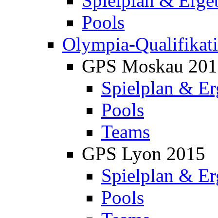
Spielplan & Erge
Pools
Olympia-Qualifikat
GPS Moskau 201
Spielplan & Er
Pools
Teams
GPS Lyon 2015
Spielplan & Er
Pools