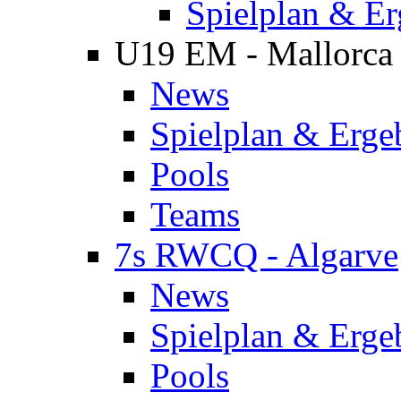
Spielplan & Er
U19 EM - Mallorca
News
Spielplan & Erge
Pools
Teams
7s RWCQ - Algarve
News
Spielplan & Erge
Pools