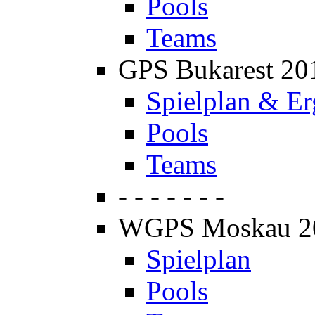
Pools
Teams
GPS Bukarest 20
Spielplan & Er
Pools
Teams
- - - - - - -
WGPS Moskau 2
Spielplan
Pools