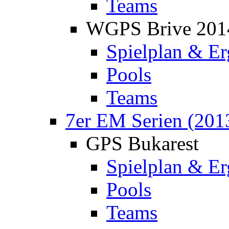
Teams
WGPS Brive 201
Spielplan & Er
Pools
Teams
7er EM Serien (201
GPS Bukarest
Spielplan & Er
Pools
Teams