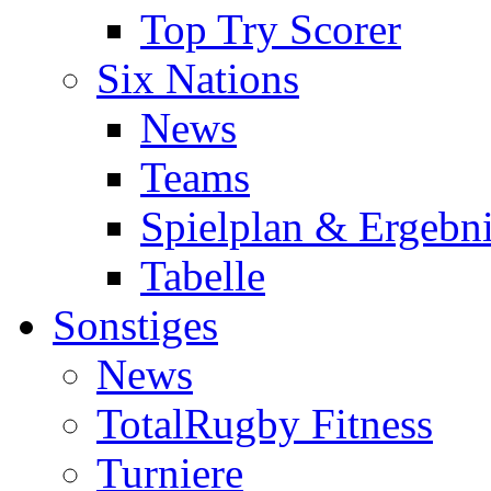
Top Try Scorer
Six Nations
News
Teams
Spielplan & Ergebni
Tabelle
Sonstiges
News
TotalRugby Fitness
Turniere