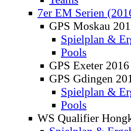
7er EM Serien (201
GPS Moskau 201
Spielplan & Er
Pools
GPS Exeter 2016
GPS Gdingen 20
Spielplan & Er
Pools
WS Qualifier Hong