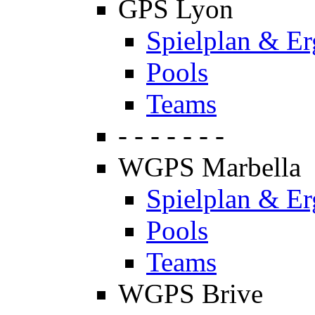
GPS Lyon
Spielplan & Er
Pools
Teams
- - - - - - -
WGPS Marbella
Spielplan & Er
Pools
Teams
WGPS Brive