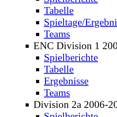
Tabelle
Spieltage/Ergebni
Teams
ENC Division 1 20
Spielberichte
Tabelle
Ergebnisse
Teams
Division 2a 2006-2
Spielberichte