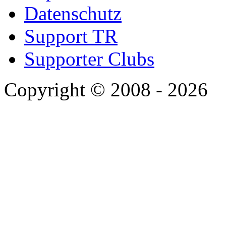
Datenschutz
Support TR
Supporter Clubs
Copyright © 2008 - 2026