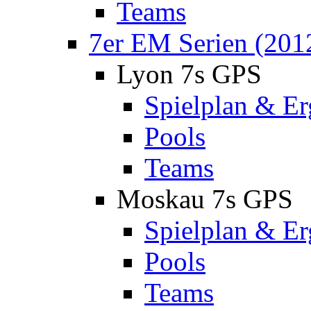
Teams
7er EM Serien (201
Lyon 7s GPS
Spielplan & Er
Pools
Teams
Moskau 7s GPS
Spielplan & Er
Pools
Teams