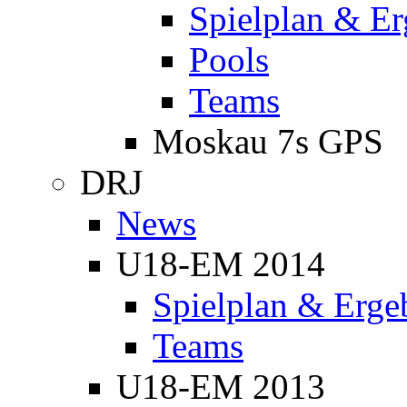
Spielplan & Er
Pools
Teams
Moskau 7s GPS
DRJ
News
U18-EM 2014
Spielplan & Erge
Teams
U18-EM 2013