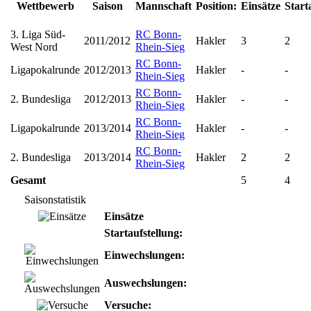
Wettbewerb
Saison
Mannschaft
Position:
Einsätze
Start
3. Liga Süd-
RC Bonn-
2011/2012
Hakler
3
2
West Nord
Rhein-Sieg
RC Bonn-
Ligapokalrunde
2012/2013
Hakler
-
-
Rhein-Sieg
RC Bonn-
2. Bundesliga
2012/2013
Hakler
-
-
Rhein-Sieg
RC Bonn-
Ligapokalrunde
2013/2014
Hakler
-
-
Rhein-Sieg
RC Bonn-
2. Bundesliga
2013/2014
Hakler
2
2
Rhein-Sieg
Gesamt
5
4
Saisonstatistik
Einsätze
Startaufstellung:
Einwechslungen:
Auswechslungen:
Versuche: