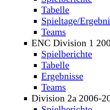
Tabelle
Spieltage/Ergebni
Teams
ENC Division 1 20
Spielberichte
Tabelle
Ergebnisse
Teams
Division 2a 2006-2
Spielberichte