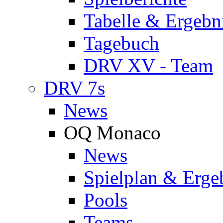
Tabelle & Ergebn
Tagebuch
DRV XV - Team
DRV 7s
News
OQ Monaco
News
Spielplan & Erge
Pools
Teams