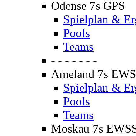
Odense 7s GPS
Spielplan & Er
Pools
Teams
- - - - - - -
Ameland 7s EW
Spielplan & Er
Pools
Teams
Moskau 7s EWS