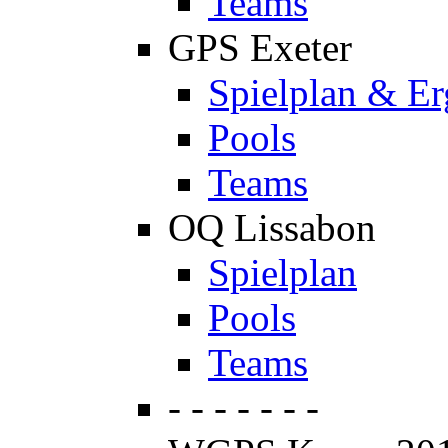
Teams
GPS Exeter
Spielplan & Er
Pools
Teams
OQ Lissabon
Spielplan
Pools
Teams
- - - - - - -