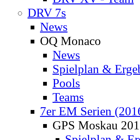
DRV 7s
News
OQ Monaco
News
Spielplan & Erge
Pools
Teams
7er EM Serien (201
GPS Moskau 201
Spielplan & Er