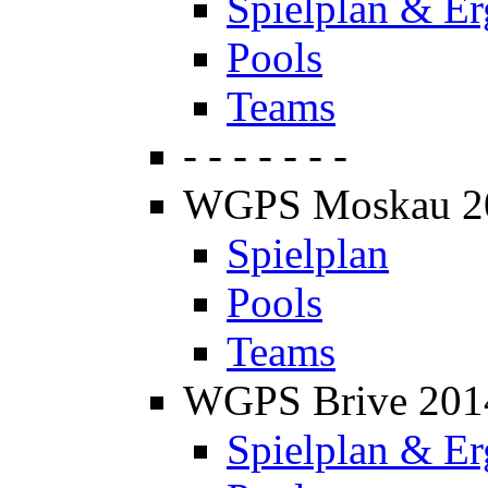
Spielplan & Er
Pools
Teams
- - - - - - -
WGPS Moskau 2
Spielplan
Pools
Teams
WGPS Brive 201
Spielplan & Er