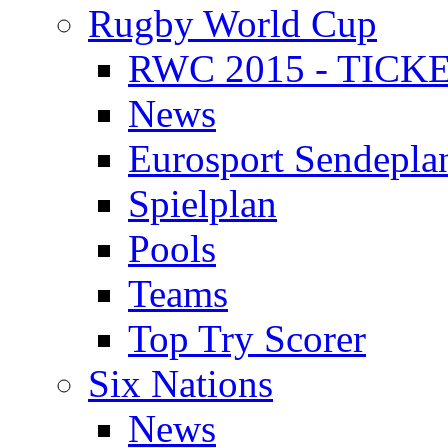
Rugby World Cup
RWC 2015 - TICK
News
Eurosport Sendepla
Spielplan
Pools
Teams
Top Try Scorer
Six Nations
News