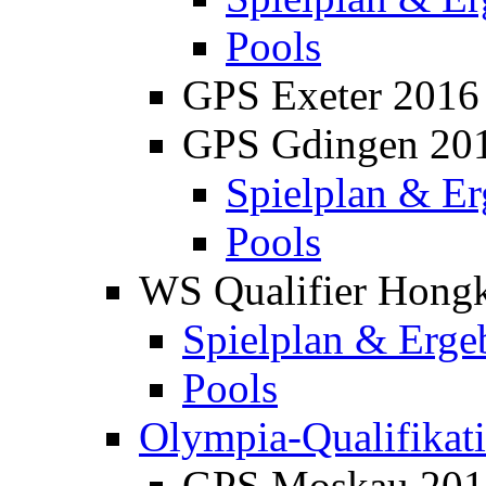
Pools
GPS Exeter 2016
GPS Gdingen 20
Spielplan & Er
Pools
WS Qualifier Hong
Spielplan & Erge
Pools
Olympia-Qualifikat
GPS Moskau 201