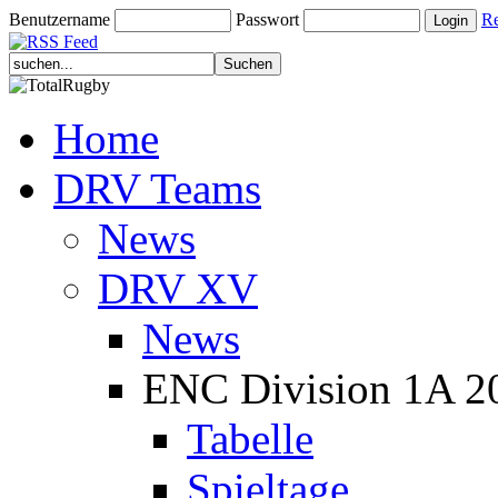
Benutzername
Passwort
Re
Home
DRV Teams
News
DRV XV
News
ENC Division 1A 2
Tabelle
Spieltage