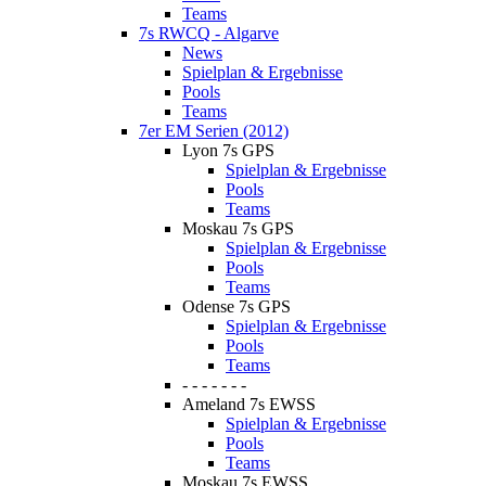
Teams
7s RWCQ - Algarve
News
Spielplan & Ergebnisse
Pools
Teams
7er EM Serien (2012)
Lyon 7s GPS
Spielplan & Ergebnisse
Pools
Teams
Moskau 7s GPS
Spielplan & Ergebnisse
Pools
Teams
Odense 7s GPS
Spielplan & Ergebnisse
Pools
Teams
- - - - - - -
Ameland 7s EWSS
Spielplan & Ergebnisse
Pools
Teams
Moskau 7s EWSS