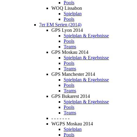
Pools
WOQ Lissabon
Spielplan
Pools
7er EM Serien (2014)
GPS Lyon 2014
Spielplan & Ergebnisse
Pools
Teams
GPS Moskau 2014
Spielplan & Ergebnisse
Pools
Teams
GPS Manchester 2014
Spielplan & Ergebnisse
Pools
Teams
GPS Bukarest 2014
Spielplan & Ergebnisse
Pools
Teams
- - - - - - -
WGPS Moskau 2014
Spielplan
Pools