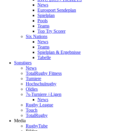
News
Eurosport Sendeplan
Spielplan
Pools
Teams
Top Try Scorer
Six Nations
News
Teams
Spielplan & Ergebnisse
Tabelle
Sonstiges
News
TotalRugby Fitness
Turniere
Hochschulrugby
Oldies
7s-Turniere /-Ligen
News
Rugby League
Touch
TotalRugby
Media
RugbyTube