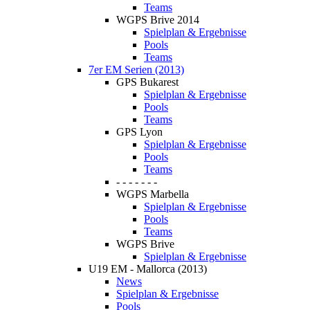
Teams
WGPS Brive 2014
Spielplan & Ergebnisse
Pools
Teams
7er EM Serien (2013)
GPS Bukarest
Spielplan & Ergebnisse
Pools
Teams
GPS Lyon
Spielplan & Ergebnisse
Pools
Teams
- - - - - - -
WGPS Marbella
Spielplan & Ergebnisse
Pools
Teams
WGPS Brive
Spielplan & Ergebnisse
U19 EM - Mallorca (2013)
News
Spielplan & Ergebnisse
Pools