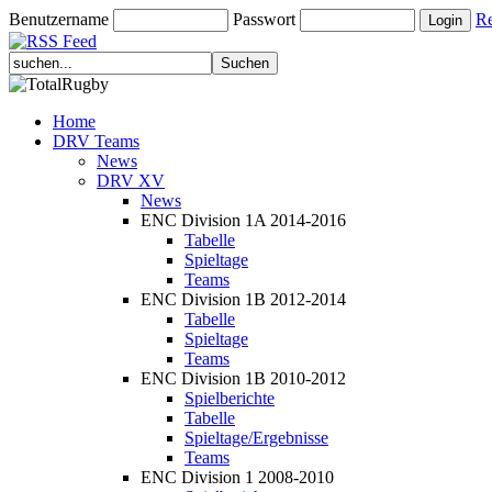
Benutzername
Passwort
Re
Home
DRV Teams
News
DRV XV
News
ENC Division 1A 2014-2016
Tabelle
Spieltage
Teams
ENC Division 1B 2012-2014
Tabelle
Spieltage
Teams
ENC Division 1B 2010-2012
Spielberichte
Tabelle
Spieltage/Ergebnisse
Teams
ENC Division 1 2008-2010