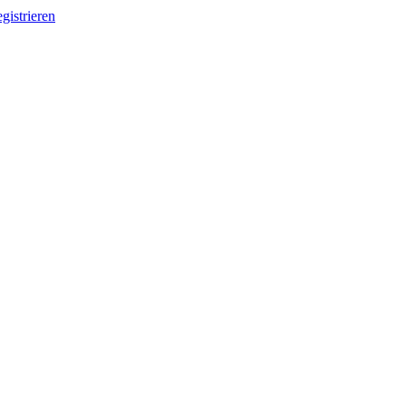
gistrieren