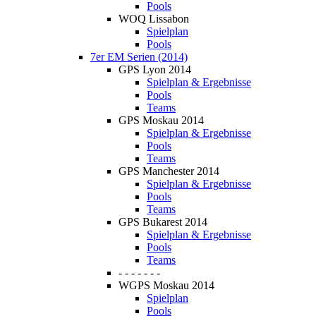
Pools
WOQ Lissabon
Spielplan
Pools
7er EM Serien (2014)
GPS Lyon 2014
Spielplan & Ergebnisse
Pools
Teams
GPS Moskau 2014
Spielplan & Ergebnisse
Pools
Teams
GPS Manchester 2014
Spielplan & Ergebnisse
Pools
Teams
GPS Bukarest 2014
Spielplan & Ergebnisse
Pools
Teams
- - - - - - -
WGPS Moskau 2014
Spielplan
Pools