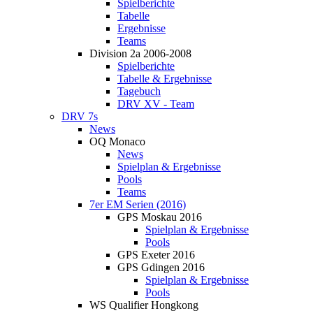
Spielberichte
Tabelle
Ergebnisse
Teams
Division 2a 2006-2008
Spielberichte
Tabelle & Ergebnisse
Tagebuch
DRV XV - Team
DRV 7s
News
OQ Monaco
News
Spielplan & Ergebnisse
Pools
Teams
7er EM Serien (2016)
GPS Moskau 2016
Spielplan & Ergebnisse
Pools
GPS Exeter 2016
GPS Gdingen 2016
Spielplan & Ergebnisse
Pools
WS Qualifier Hongkong