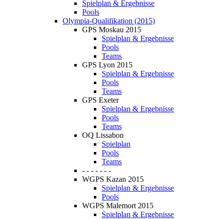
Spielplan & Ergebnisse
Pools
Olympia-Qualifikation (2015)
GPS Moskau 2015
Spielplan & Ergebnisse
Pools
Teams
GPS Lyon 2015
Spielplan & Ergebnisse
Pools
Teams
GPS Exeter
Spielplan & Ergebnisse
Pools
Teams
OQ Lissabon
Spielplan
Pools
Teams
- - - - - - -
WGPS Kazan 2015
Spielplan & Ergebnisse
Pools
WGPS Malemort 2015
Spielplan & Ergebnisse