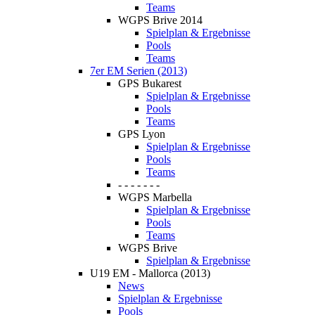
Teams
WGPS Brive 2014
Spielplan & Ergebnisse
Pools
Teams
7er EM Serien (2013)
GPS Bukarest
Spielplan & Ergebnisse
Pools
Teams
GPS Lyon
Spielplan & Ergebnisse
Pools
Teams
- - - - - - -
WGPS Marbella
Spielplan & Ergebnisse
Pools
Teams
WGPS Brive
Spielplan & Ergebnisse
U19 EM - Mallorca (2013)
News
Spielplan & Ergebnisse
Pools