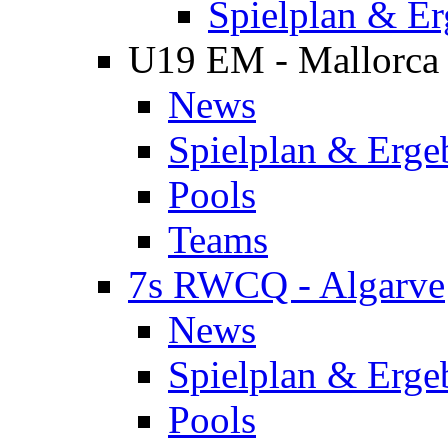
Spielplan & Er
U19 EM - Mallorca
News
Spielplan & Erge
Pools
Teams
7s RWCQ - Algarve
News
Spielplan & Erge
Pools