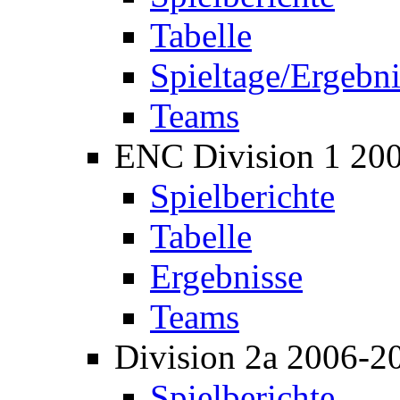
Tabelle
Spieltage/Ergebni
Teams
ENC Division 1 20
Spielberichte
Tabelle
Ergebnisse
Teams
Division 2a 2006-2
Spielberichte