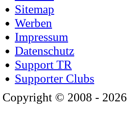
Sitemap
Werben
Impressum
Datenschutz
Support TR
Supporter Clubs
Copyright © 2008 - 2026