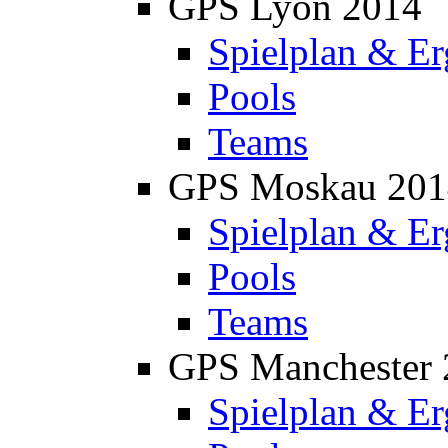
GPS Lyon 2014
Spielplan & Er
Pools
Teams
GPS Moskau 201
Spielplan & Er
Pools
Teams
GPS Manchester 
Spielplan & Er