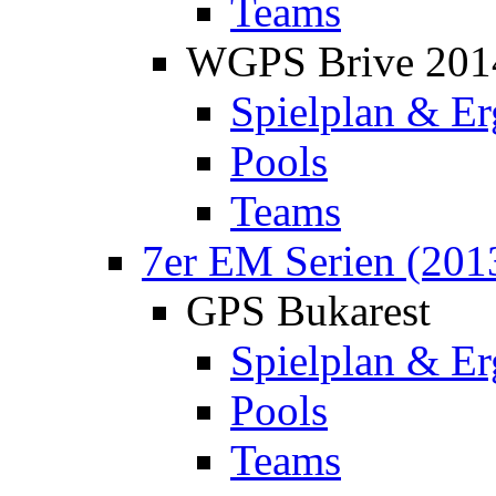
Teams
WGPS Brive 201
Spielplan & Er
Pools
Teams
7er EM Serien (201
GPS Bukarest
Spielplan & Er
Pools
Teams