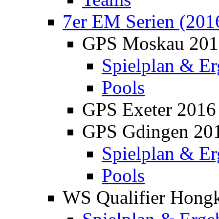
7er EM Serien (201
GPS Moskau 201
Spielplan & Er
Pools
GPS Exeter 2016
GPS Gdingen 20
Spielplan & Er
Pools
WS Qualifier Hong