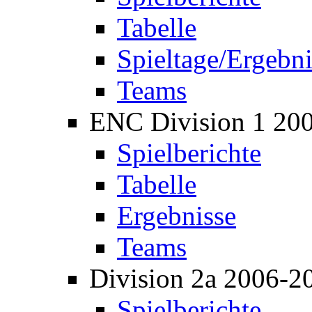
Tabelle
Spieltage/Ergebni
Teams
ENC Division 1 20
Spielberichte
Tabelle
Ergebnisse
Teams
Division 2a 2006-2
Spielberichte