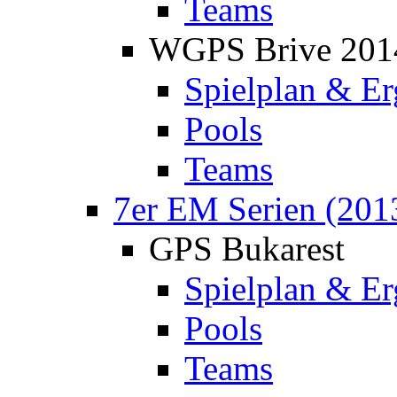
Teams
WGPS Brive 201
Spielplan & Er
Pools
Teams
7er EM Serien (201
GPS Bukarest
Spielplan & Er
Pools
Teams