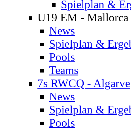
Spielplan & Er
U19 EM - Mallorca
News
Spielplan & Erge
Pools
Teams
7s RWCQ - Algarve
News
Spielplan & Erge
Pools