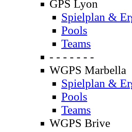
GPS Lyon
Spielplan & Er
Pools
Teams
- - - - - - -
WGPS Marbella
Spielplan & Er
Pools
Teams
WGPS Brive