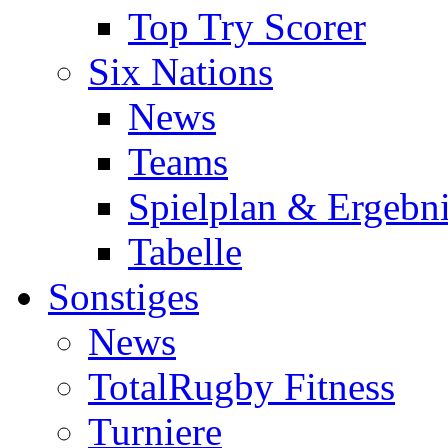
Top Try Scorer
Six Nations
News
Teams
Spielplan & Ergebni
Tabelle
Sonstiges
News
TotalRugby Fitness
Turniere