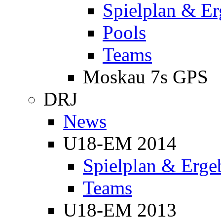
Spielplan & Er
Pools
Teams
Moskau 7s GPS
DRJ
News
U18-EM 2014
Spielplan & Erge
Teams
U18-EM 2013