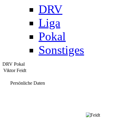
DRV
Liga
Pokal
Sonstiges
DRV Pokal
Viktor Feidt
Persönliche Daten