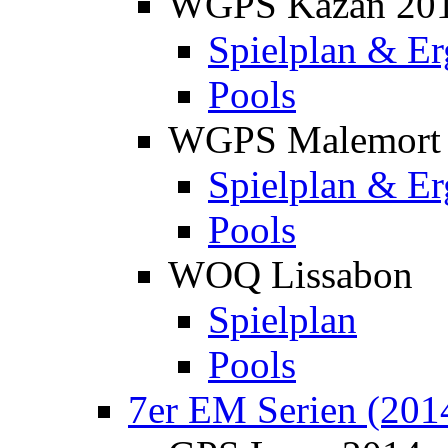
WGPS Kazan 20
Spielplan & Er
Pools
WGPS Malemort
Spielplan & Er
Pools
WOQ Lissabon
Spielplan
Pools
7er EM Serien (201