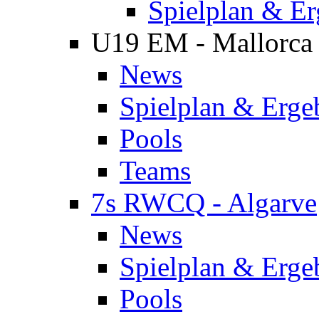
Spielplan & Er
U19 EM - Mallorca
News
Spielplan & Erge
Pools
Teams
7s RWCQ - Algarve
News
Spielplan & Erge
Pools