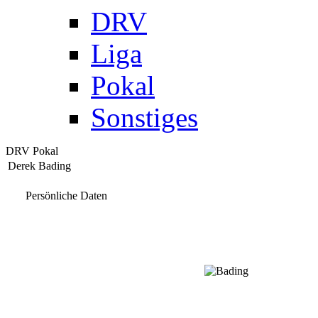
DRV
Liga
Pokal
Sonstiges
DRV Pokal
Derek Bading
Persönliche Daten