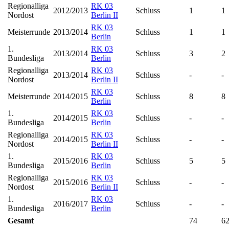
Regionalliga
RK 03
2012/2013
Schluss
1
1
Nordost
Berlin II
RK 03
Meisterrunde
2013/2014
Schluss
1
1
Berlin
1.
RK 03
2013/2014
Schluss
3
2
Bundesliga
Berlin
Regionalliga
RK 03
2013/2014
Schluss
-
-
Nordost
Berlin II
RK 03
Meisterrunde
2014/2015
Schluss
8
8
Berlin
1.
RK 03
2014/2015
Schluss
-
-
Bundesliga
Berlin
Regionalliga
RK 03
2014/2015
Schluss
-
-
Nordost
Berlin II
1.
RK 03
2015/2016
Schluss
5
5
Bundesliga
Berlin
Regionalliga
RK 03
2015/2016
Schluss
-
-
Nordost
Berlin II
1.
RK 03
2016/2017
Schluss
-
-
Bundesliga
Berlin
Gesamt
74
6