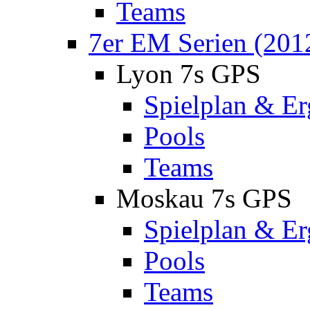
Teams
7er EM Serien (201
Lyon 7s GPS
Spielplan & Er
Pools
Teams
Moskau 7s GPS
Spielplan & Er
Pools
Teams