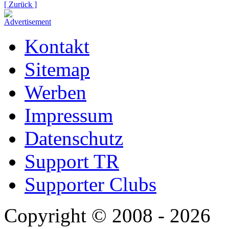
[ Zurück ]
Kontakt
Sitemap
Werben
Impressum
Datenschutz
Support TR
Supporter Clubs
Copyright © 2008 - 2026