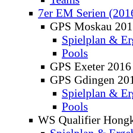
7er EM Serien (201
GPS Moskau 201
Spielplan & Er
Pools
GPS Exeter 2016
GPS Gdingen 20
Spielplan & Er
Pools
WS Qualifier Hong