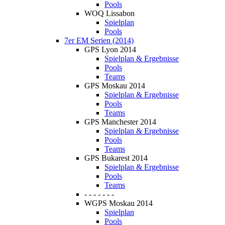
Pools
WOQ Lissabon
Spielplan
Pools
7er EM Serien (2014)
GPS Lyon 2014
Spielplan & Ergebnisse
Pools
Teams
GPS Moskau 2014
Spielplan & Ergebnisse
Pools
Teams
GPS Manchester 2014
Spielplan & Ergebnisse
Pools
Teams
GPS Bukarest 2014
Spielplan & Ergebnisse
Pools
Teams
- - - - - - -
WGPS Moskau 2014
Spielplan
Pools