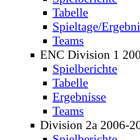
Tabelle
Spieltage/Ergebni
Teams
ENC Division 1 20
Spielberichte
Tabelle
Ergebnisse
Teams
Division 2a 2006-2
Spielberichte