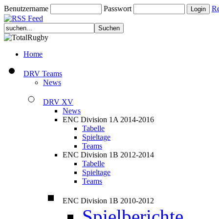
Benutzername
Passwort
Re
Home
DRV Teams
News
DRV XV
News
ENC Division 1A 2014-2016
Tabelle
Spieltage
Teams
ENC Division 1B 2012-2014
Tabelle
Spieltage
Teams
ENC Division 1B 2010-2012
Spielberichte