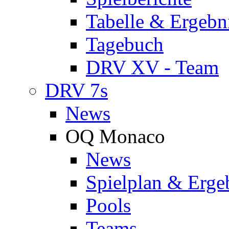
Tabelle & Ergebn
Tagebuch
DRV XV - Team
DRV 7s
News
OQ Monaco
News
Spielplan & Erge
Pools
Teams