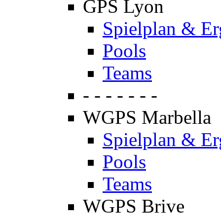
GPS Lyon
Spielplan & Er
Pools
Teams
- - - - - - -
WGPS Marbella
Spielplan & Er
Pools
Teams
WGPS Brive