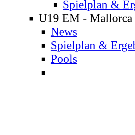
Spielplan & Er
U19 EM - Mallorca
News
Spielplan & Erge
Pools