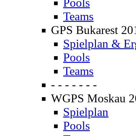
Pools
Teams
GPS Bukarest 20
Spielplan & Er
Pools
Teams
- - - - - - -
WGPS Moskau 2
Spielplan
Pools