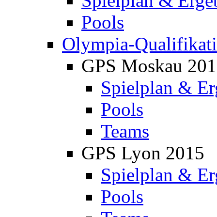
Spielplan & Erge
Pools
Olympia-Qualifikat
GPS Moskau 201
Spielplan & Er
Pools
Teams
GPS Lyon 2015
Spielplan & Er
Pools