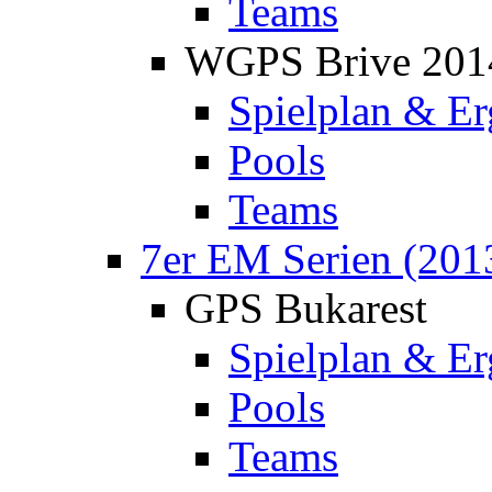
Teams
WGPS Brive 201
Spielplan & Er
Pools
Teams
7er EM Serien (201
GPS Bukarest
Spielplan & Er
Pools
Teams