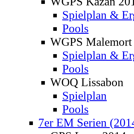
WGPS Kazan 20
Spielplan & Er
Pools
WGPS Malemort
Spielplan & Er
Pools
WOQ Lissabon
Spielplan
Pools
7er EM Serien (201