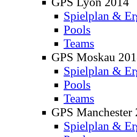
GPS Lyon 2014
Spielplan & Er
Pools
Teams
GPS Moskau 201
Spielplan & Er
Pools
Teams
GPS Manchester 
Spielplan & Er