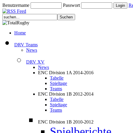
Benutzername
Passwort
Re
Home
DRV Teams
News
DRV XV
News
ENC Division 1A 2014-2016
Tabelle
Spieltage
Teams
ENC Division 1B 2012-2014
Tabelle
Spieltage
Teams
ENC Division 1B 2010-2012
Spielberichte