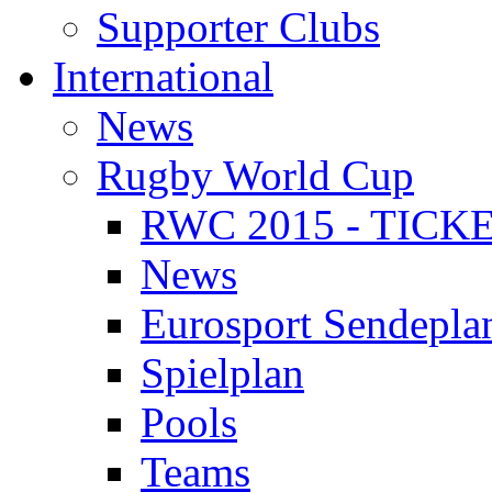
Supporter Clubs
International
News
Rugby World Cup
RWC 2015 - TICK
News
Eurosport Sendepla
Spielplan
Pools
Teams