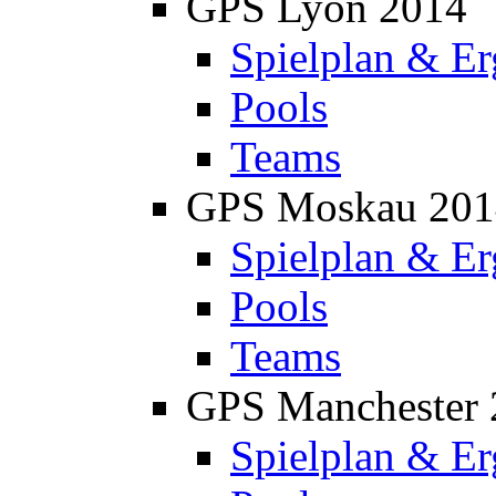
GPS Lyon 2014
Spielplan & Er
Pools
Teams
GPS Moskau 201
Spielplan & Er
Pools
Teams
GPS Manchester 
Spielplan & Er