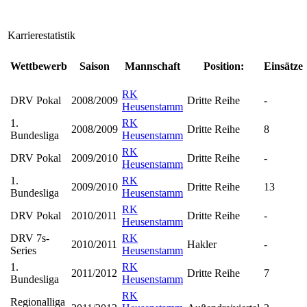
Karrierestatistik
Wettbewerb
Saison
Mannschaft
Position:
Einsätze
RK
DRV Pokal
2008/2009
Dritte Reihe
-
Heusenstamm
1.
RK
2008/2009
Dritte Reihe
8
Bundesliga
Heusenstamm
RK
DRV Pokal
2009/2010
Dritte Reihe
-
Heusenstamm
1.
RK
2009/2010
Dritte Reihe
13
Bundesliga
Heusenstamm
RK
DRV Pokal
2010/2011
Dritte Reihe
-
Heusenstamm
DRV 7s-
RK
2010/2011
Hakler
-
Series
Heusenstamm
1.
RK
2011/2012
Dritte Reihe
7
Bundesliga
Heusenstamm
RK
Regionalliga