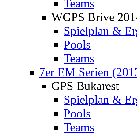
Teams
WGPS Brive 201
Spielplan & Er
Pools
Teams
7er EM Serien (201
GPS Bukarest
Spielplan & Er
Pools
Teams