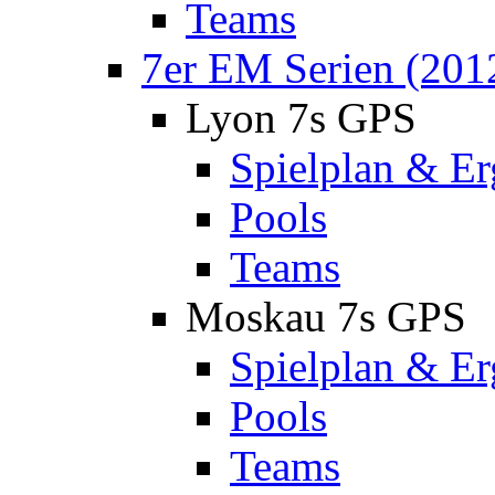
Teams
7er EM Serien (201
Lyon 7s GPS
Spielplan & Er
Pools
Teams
Moskau 7s GPS
Spielplan & Er
Pools
Teams