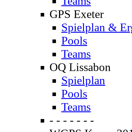
Teams
GPS Exeter
Spielplan & Er
Pools
Teams
OQ Lissabon
Spielplan
Pools
Teams
- - - - - - -