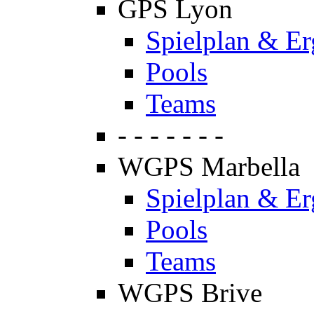
GPS Lyon
Spielplan & Er
Pools
Teams
- - - - - - -
WGPS Marbella
Spielplan & Er
Pools
Teams
WGPS Brive