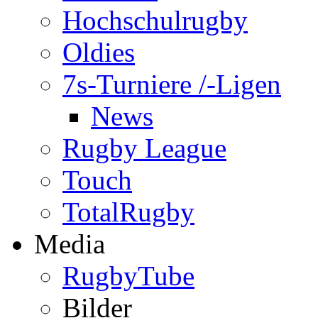
Hochschulrugby
Oldies
7s-Turniere /-Ligen
News
Rugby League
Touch
TotalRugby
Media
RugbyTube
Bilder