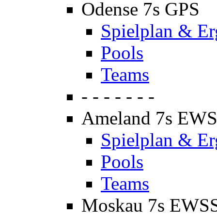
Odense 7s GPS
Spielplan & Er
Pools
Teams
- - - - - - -
Ameland 7s EW
Spielplan & Er
Pools
Teams
Moskau 7s EWS