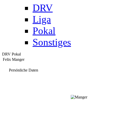
DRV
Liga
Pokal
Sonstiges
DRV Pokal
Felix Manger
Persönliche Daten