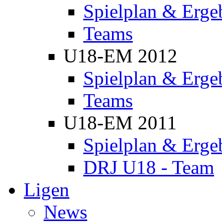
Spielplan & Erge
Teams
U18-EM 2012
Spielplan & Erge
Teams
U18-EM 2011
Spielplan & Erge
DRJ U18 - Team
Ligen
News