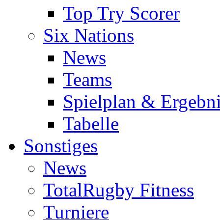
Top Try Scorer
Six Nations
News
Teams
Spielplan & Ergebni
Tabelle
Sonstiges
News
TotalRugby Fitness
Turniere