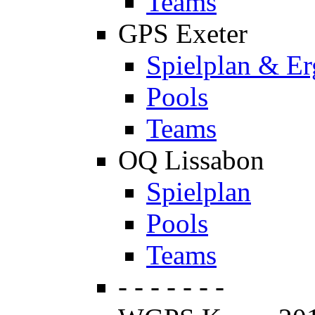
Teams
GPS Exeter
Spielplan & Er
Pools
Teams
OQ Lissabon
Spielplan
Pools
Teams
- - - - - - -