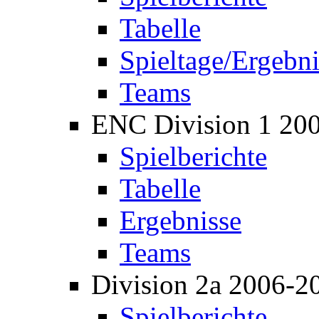
Tabelle
Spieltage/Ergebni
Teams
ENC Division 1 20
Spielberichte
Tabelle
Ergebnisse
Teams
Division 2a 2006-2
Spielberichte