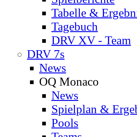
Tabelle & Ergebn
Tagebuch
DRV XV - Team
DRV 7s
News
OQ Monaco
News
Spielplan & Erge
Pools
Teams