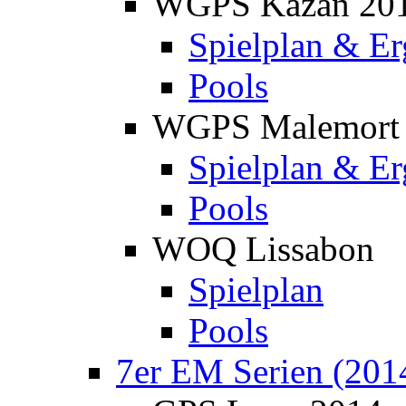
WGPS Kazan 20
Spielplan & Er
Pools
WGPS Malemort
Spielplan & Er
Pools
WOQ Lissabon
Spielplan
Pools
7er EM Serien (201