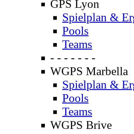
GPS Lyon
Spielplan & Er
Pools
Teams
- - - - - - -
WGPS Marbella
Spielplan & Er
Pools
Teams
WGPS Brive