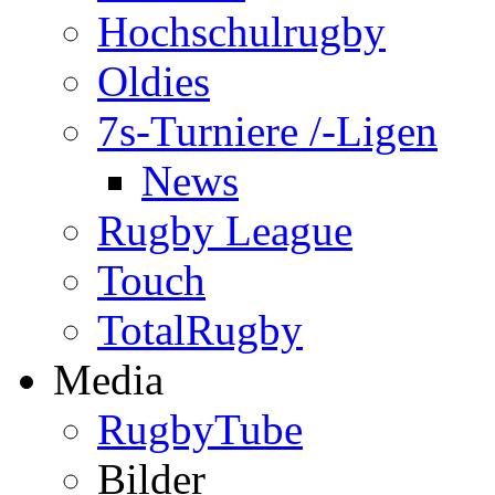
Hochschulrugby
Oldies
7s-Turniere /-Ligen
News
Rugby League
Touch
TotalRugby
Media
RugbyTube
Bilder