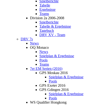
Spielberichte
Tabelle
Ergebnisse
Teams
Division 2a 2006-2008
Spielberichte
Tabelle & Ergebnisse
Tagebuch
DRV XV - Team
DRV 7s
News
OQ Monaco
News
Spielplan & Ergebnisse
Pools
Teams
7er EM Serien (2016)
GPS Moskau 2016
Spielplan & Ergebnisse
Pools
GPS Exeter 2016
GPS Gdingen 2016
Spielplan & Ergebnisse
Pools
WS Qualifier Hongkong