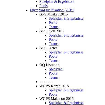
Spielplan & Ergebnisse
Pools
Olympia-Qualifikation (2015)
GPS Moskau 2015
Spielplan & Ergebnisse
Pools
Teams
GPS Lyon 2015
Spielplan & Ergebnisse
Pools
Teams
GPS Exeter
Spielplan & Ergebnisse
Pools
Teams
OQ Lissabon
Spielplan
Pools
Teams
- - - - - - -
WGPS Kazan 2015
Spielplan & Ergebnisse
Pools
WGPS Malemort 2015
Spielplan & Ergebnisse