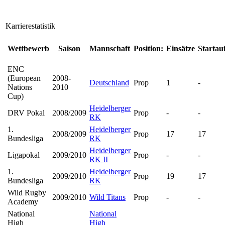
Karrierestatistik
Wettbewerb
Saison
Mannschaft
Position:
Einsätze
Startauf
ENC
(European
2008-
Deutschland
Prop
1
-
Nations
2010
Cup)
Heidelberger
DRV Pokal
2008/2009
Prop
-
-
RK
1.
Heidelberger
2008/2009
Prop
17
17
Bundesliga
RK
Heidelberger
Ligapokal
2009/2010
Prop
-
-
RK II
1.
Heidelberger
2009/2010
Prop
19
17
Bundesliga
RK
Wild Rugby
2009/2010
Wild Titans
Prop
-
-
Academy
National
National
High
High