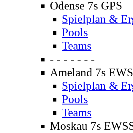
Odense 7s GPS
Spielplan & Er
Pools
Teams
- - - - - - -
Ameland 7s EW
Spielplan & Er
Pools
Teams
Moskau 7s EWS