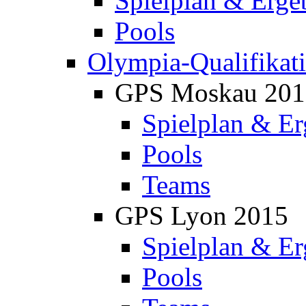
Spielplan & Erge
Pools
Olympia-Qualifikat
GPS Moskau 201
Spielplan & Er
Pools
Teams
GPS Lyon 2015
Spielplan & Er
Pools