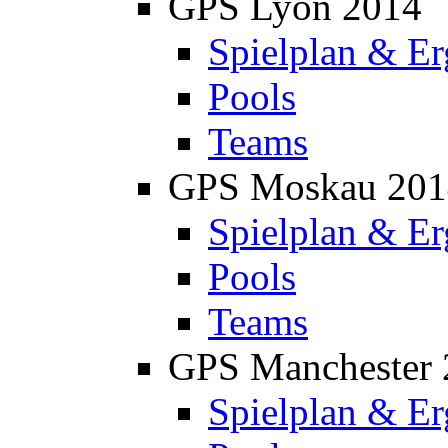
GPS Lyon 2014
Spielplan & Er
Pools
Teams
GPS Moskau 201
Spielplan & Er
Pools
Teams
GPS Manchester 
Spielplan & Er