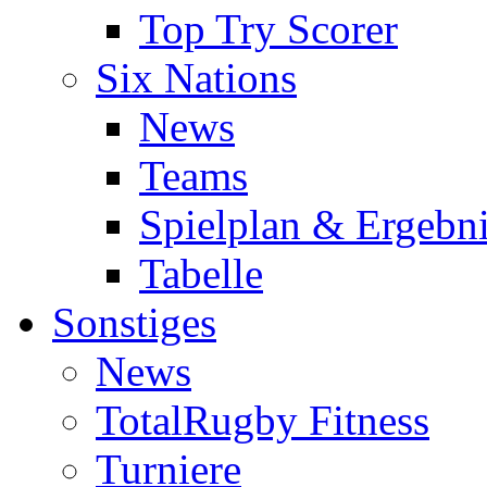
Top Try Scorer
Six Nations
News
Teams
Spielplan & Ergebni
Tabelle
Sonstiges
News
TotalRugby Fitness
Turniere