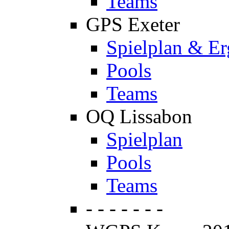
Teams
GPS Exeter
Spielplan & Er
Pools
Teams
OQ Lissabon
Spielplan
Pools
Teams
- - - - - - -