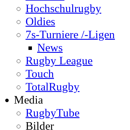
Hochschulrugby
Oldies
7s-Turniere /-Ligen
News
Rugby League
Touch
TotalRugby
Media
RugbyTube
Bilder