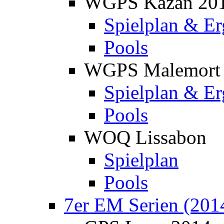
WGPS Kazan 20
Spielplan & Er
Pools
WGPS Malemort
Spielplan & Er
Pools
WOQ Lissabon
Spielplan
Pools
7er EM Serien (201