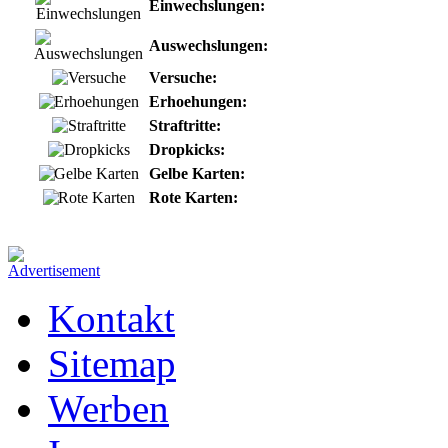
Einwechslungen:
Auswechslungen:
Versuche:
Erhoehungen:
Straftritte:
Dropkicks:
Gelbe Karten:
Rote Karten:
Kontakt
Sitemap
Werben