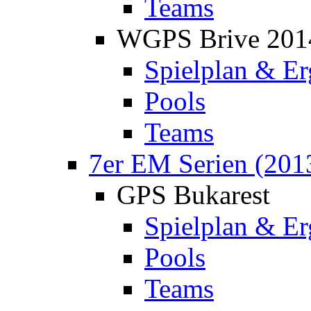
Teams
WGPS Brive 201
Spielplan & Er
Pools
Teams
7er EM Serien (201
GPS Bukarest
Spielplan & Er
Pools
Teams