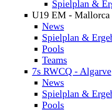
Spielplan & Er
U19 EM - Mallorca
News
Spielplan & Erge
Pools
Teams
7s RWCQ - Algarve
News
Spielplan & Erge
Pools