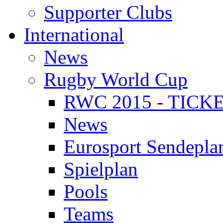
Supporter Clubs
International
News
Rugby World Cup
RWC 2015 - TICK
News
Eurosport Sendepla
Spielplan
Pools
Teams