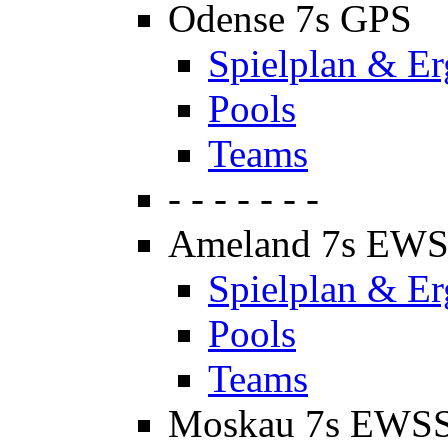
Odense 7s GPS
Spielplan & Er
Pools
Teams
- - - - - - -
Ameland 7s EW
Spielplan & Er
Pools
Teams
Moskau 7s EWS