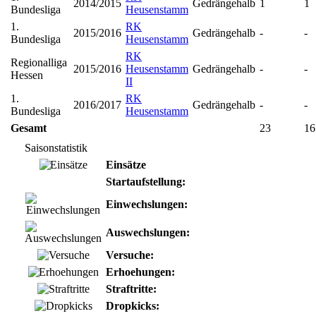
2014/2015
Gedrängehalb
1
1
Bundesliga
Heusenstamm
1.
RK
2015/2016
Gedrängehalb
-
-
Bundesliga
Heusenstamm
RK
Regionalliga
2015/2016
Heusenstamm
Gedrängehalb
-
-
Hessen
II
1.
RK
2016/2017
Gedrängehalb
-
-
Bundesliga
Heusenstamm
Gesamt
23
16
Saisonstatistik
Einsätze
Startaufstellung:
Einwechslungen:
Auswechslungen:
Versuche:
Erhoehungen:
Straftritte:
Dropkicks: