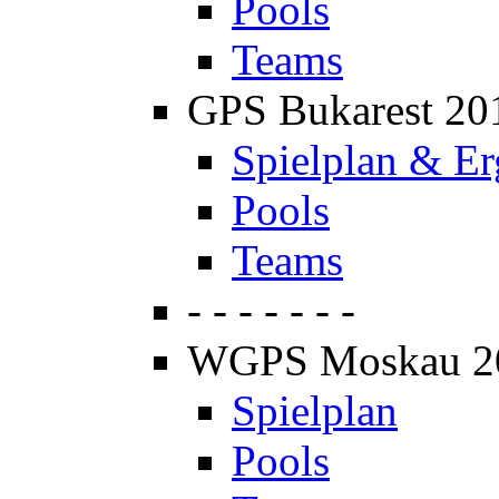
Pools
Teams
GPS Bukarest 20
Spielplan & Er
Pools
Teams
- - - - - - -
WGPS Moskau 2
Spielplan
Pools