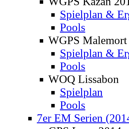
WGPS Kazan 20
Spielplan & Er
Pools
WGPS Malemort
Spielplan & Er
Pools
WOQ Lissabon
Spielplan
Pools
7er EM Serien (201