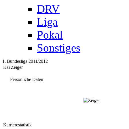
DRV
Liga
Pokal
Sonstiges
1. Bundesliga 2011/2012
Kai Zeiger
Persönliche Daten
Karrierestatistik