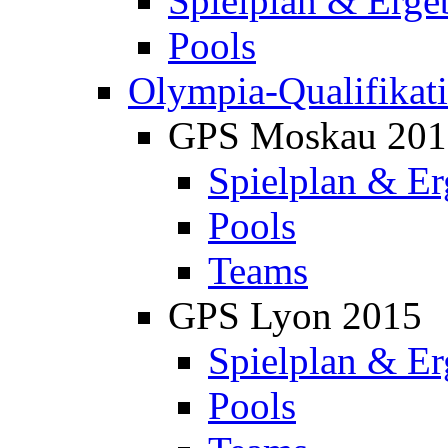
Spielplan & Erge
Pools
Olympia-Qualifikat
GPS Moskau 201
Spielplan & Er
Pools
Teams
GPS Lyon 2015
Spielplan & Er
Pools