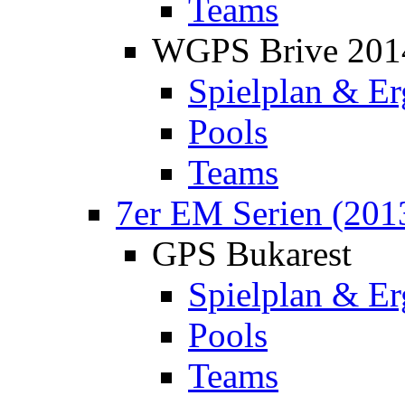
Teams
WGPS Brive 201
Spielplan & Er
Pools
Teams
7er EM Serien (201
GPS Bukarest
Spielplan & Er
Pools
Teams