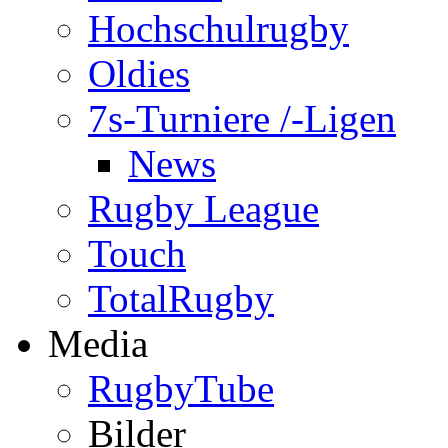
Hochschulrugby
Oldies
7s-Turniere /-Ligen
News
Rugby League
Touch
TotalRugby
Media
RugbyTube
Bilder