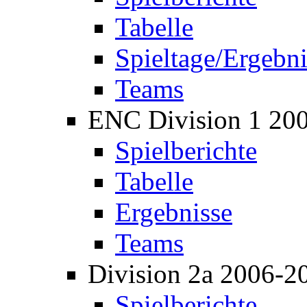
Tabelle
Spieltage/Ergebni
Teams
ENC Division 1 20
Spielberichte
Tabelle
Ergebnisse
Teams
Division 2a 2006-2
Spielberichte