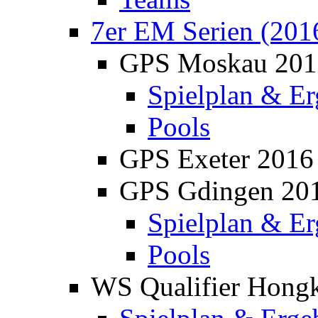
7er EM Serien (201
GPS Moskau 201
Spielplan & Er
Pools
GPS Exeter 2016
GPS Gdingen 20
Spielplan & Er
Pools
WS Qualifier Hong