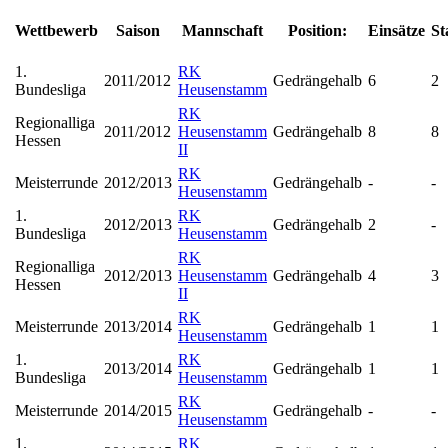
Wettbewerb
Saison
Mannschaft
Position:
Einsätze
St
1.
RK
2011/2012
Gedrängehalb
6
2
Bundesliga
Heusenstamm
RK
Regionalliga
2011/2012
Heusenstamm
Gedrängehalb
8
8
Hessen
II
RK
Meisterrunde
2012/2013
Gedrängehalb
-
-
Heusenstamm
1.
RK
2012/2013
Gedrängehalb
2
-
Bundesliga
Heusenstamm
RK
Regionalliga
2012/2013
Heusenstamm
Gedrängehalb
4
3
Hessen
II
RK
Meisterrunde
2013/2014
Gedrängehalb
1
1
Heusenstamm
1.
RK
2013/2014
Gedrängehalb
1
1
Bundesliga
Heusenstamm
RK
Meisterrunde
2014/2015
Gedrängehalb
-
-
Heusenstamm
1.
RK