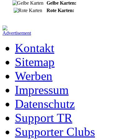
Gelbe Karten:
Rote Karten:
Kontakt
Sitemap
Werben
Impressum
Datenschutz
Support TR
Supporter Clubs