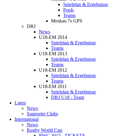
Spielplan & Ergebnisse
Pools
Teams
Moskau 7s GPS
DRJ
News
U18-EM 2014
Spielplan & Ergebnisse
Teams
U18-EM 2013
Spielplan & Ergebnisse
Teams
U18-EM 2012
Spielplan & Ergebnisse
Teams
U18-EM 2011
Spielplan & Ergebnisse
DRJ U18 - Team
Ligen
News
Supporter Clubs
International
News
Rugby World Cup
RWC 2015 - TICKETS