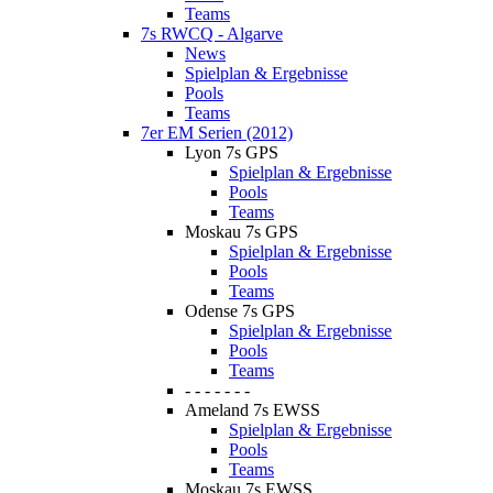
Teams
7s RWCQ - Algarve
News
Spielplan & Ergebnisse
Pools
Teams
7er EM Serien (2012)
Lyon 7s GPS
Spielplan & Ergebnisse
Pools
Teams
Moskau 7s GPS
Spielplan & Ergebnisse
Pools
Teams
Odense 7s GPS
Spielplan & Ergebnisse
Pools
Teams
- - - - - - -
Ameland 7s EWSS
Spielplan & Ergebnisse
Pools
Teams
Moskau 7s EWSS