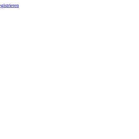
gistrieren