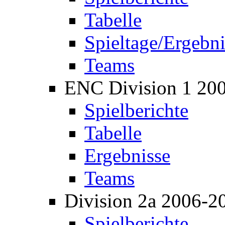
Tabelle
Spieltage/Ergebni
Teams
ENC Division 1 20
Spielberichte
Tabelle
Ergebnisse
Teams
Division 2a 2006-2
Spielberichte