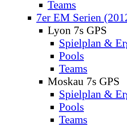
Teams
7er EM Serien (201
Lyon 7s GPS
Spielplan & Er
Pools
Teams
Moskau 7s GPS
Spielplan & Er
Pools
Teams