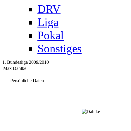
DRV
Liga
Pokal
Sonstiges
1. Bundesliga 2009/2010
Max Dahlke
Persönliche Daten