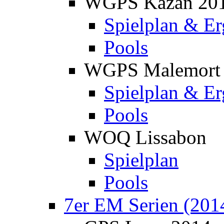
WGPS Kazan 20
Spielplan & Er
Pools
WGPS Malemort
Spielplan & Er
Pools
WOQ Lissabon
Spielplan
Pools
7er EM Serien (201