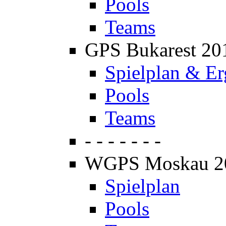
Pools
Teams
GPS Bukarest 20
Spielplan & Er
Pools
Teams
- - - - - - -
WGPS Moskau 2
Spielplan
Pools