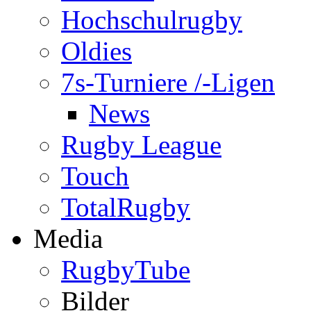
Hochschulrugby
Oldies
7s-Turniere /-Ligen
News
Rugby League
Touch
TotalRugby
Media
RugbyTube
Bilder