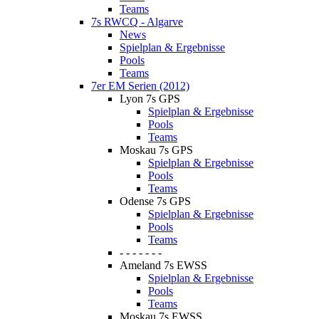
Teams
7s RWCQ - Algarve
News
Spielplan & Ergebnisse
Pools
Teams
7er EM Serien (2012)
Lyon 7s GPS
Spielplan & Ergebnisse
Pools
Teams
Moskau 7s GPS
Spielplan & Ergebnisse
Pools
Teams
Odense 7s GPS
Spielplan & Ergebnisse
Pools
Teams
- - - - - - -
Ameland 7s EWSS
Spielplan & Ergebnisse
Pools
Teams
Moskau 7s EWSS