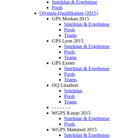
Spielplan & Ergebnisse
Pools
Olympia-Qualifikation (2015)
GPS Moskau 2015
Spielplan & Ergebnisse
Pools
Teams
GPS Lyon 2015
Spielplan & Ergebnisse
Pools
Teams
GPS Exeter
Spielplan & Ergebnisse
Pools
Teams
OQ Lissabon
Spielplan
Pools
Teams
- - - - - - -
WGPS Kazan 2015
Spielplan & Ergebnisse
Pools
WGPS Malemort 2015
Spielplan & Ergebnisse