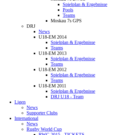
Spielplan & Ergebnisse
Pools
Teams
Moskau 7s GPS
DRJ
News
U18-EM 2014
Spielplan & Ergebnisse
Teams
U18-EM 2013
Spielplan & Ergebnisse
Teams
U18-EM 2012
Spielplan & Ergebnisse
Teams
U18-EM 2011
Spielplan & Ergebnisse
DRJ U18 - Team
Ligen
News
Supporter Clubs
International
News
Rugby World Cup
RWC 2015 - TICKETS