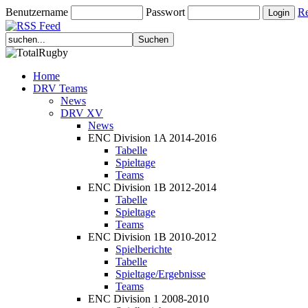
Benutzername
Passwort
Re
Home
DRV Teams
News
DRV XV
News
ENC Division 1A 2014-2016
Tabelle
Spieltage
Teams
ENC Division 1B 2012-2014
Tabelle
Spieltage
Teams
ENC Division 1B 2010-2012
Spielberichte
Tabelle
Spieltage/Ergebnisse
Teams
ENC Division 1 2008-2010