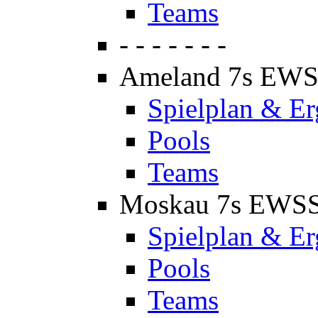
Teams
- - - - - - -
Ameland 7s EW
Spielplan & Er
Pools
Teams
Moskau 7s EWS
Spielplan & Er
Pools
Teams