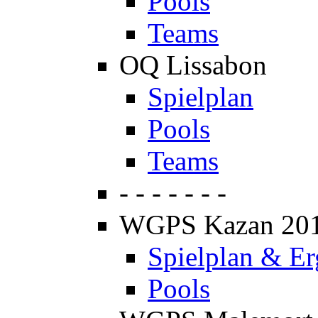
Pools
Teams
OQ Lissabon
Spielplan
Pools
Teams
- - - - - - -
WGPS Kazan 20
Spielplan & Er
Pools