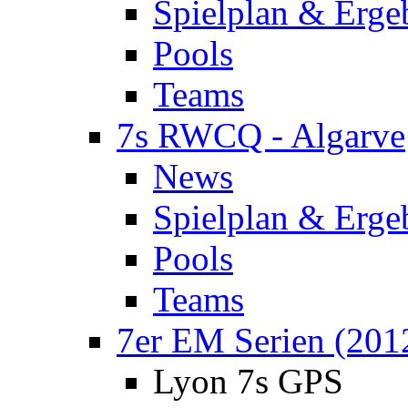
Spielplan & Erge
Pools
Teams
7s RWCQ - Algarve
News
Spielplan & Erge
Pools
Teams
7er EM Serien (201
Lyon 7s GPS