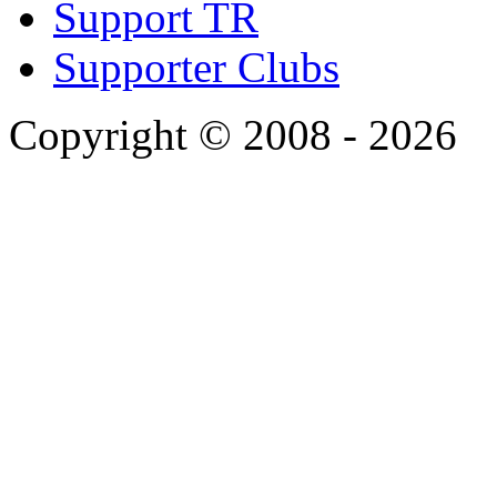
Support TR
Supporter Clubs
Copyright © 2008 - 2026