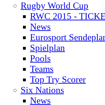
Rugby World Cup
RWC 2015 - TICK
News
Eurosport Sendepla
Spielplan
Pools
Teams
Top Try Scorer
Six Nations
News