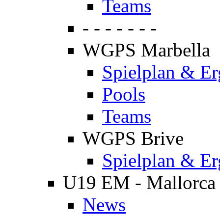
Teams
- - - - - - -
WGPS Marbella
Spielplan & Er
Pools
Teams
WGPS Brive
Spielplan & Er
U19 EM - Mallorca
News