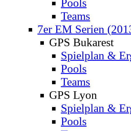
Pools
Teams
7er EM Serien (201
GPS Bukarest
Spielplan & Er
Pools
Teams
GPS Lyon
Spielplan & Er
Pools