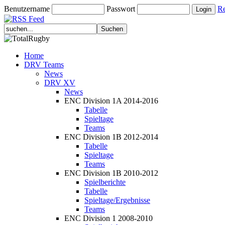
Benutzername
Passwort
Re
Home
DRV Teams
News
DRV XV
News
ENC Division 1A 2014-2016
Tabelle
Spieltage
Teams
ENC Division 1B 2012-2014
Tabelle
Spieltage
Teams
ENC Division 1B 2010-2012
Spielberichte
Tabelle
Spieltage/Ergebnisse
Teams
ENC Division 1 2008-2010