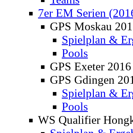
7er EM Serien (201
GPS Moskau 201
Spielplan & Er
Pools
GPS Exeter 2016
GPS Gdingen 20
Spielplan & Er
Pools
WS Qualifier Hong