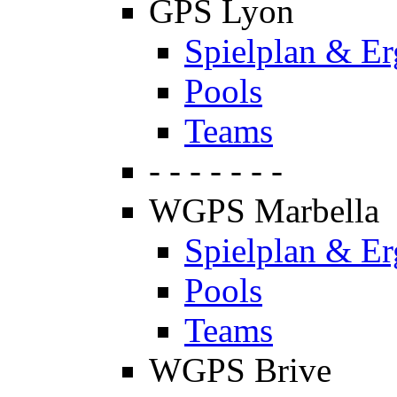
GPS Lyon
Spielplan & Er
Pools
Teams
- - - - - - -
WGPS Marbella
Spielplan & Er
Pools
Teams
WGPS Brive