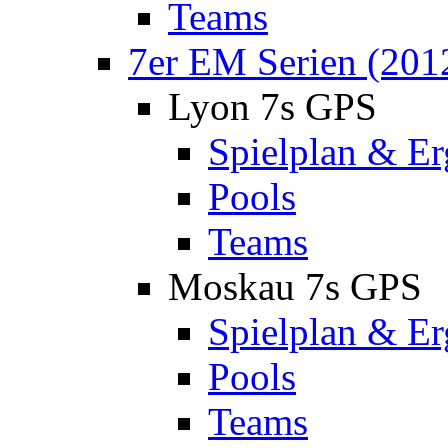
Teams
7er EM Serien (201
Lyon 7s GPS
Spielplan & Er
Pools
Teams
Moskau 7s GPS
Spielplan & Er
Pools
Teams