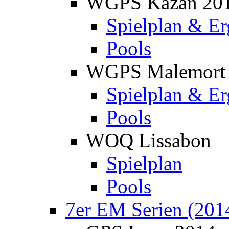
WGPS Kazan 20
Spielplan & Er
Pools
WGPS Malemort
Spielplan & Er
Pools
WOQ Lissabon
Spielplan
Pools
7er EM Serien (201