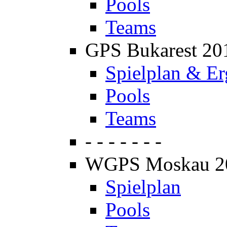
Pools
Teams
GPS Bukarest 20
Spielplan & Er
Pools
Teams
- - - - - - -
WGPS Moskau 2
Spielplan
Pools