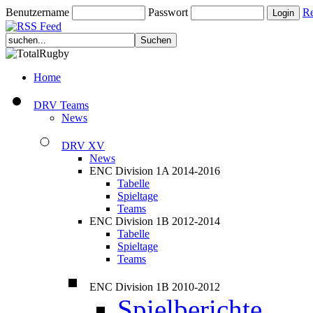
Benutzername
Passwort
Re
Home
DRV Teams
News
DRV XV
News
ENC Division 1A 2014-2016
Tabelle
Spieltage
Teams
ENC Division 1B 2012-2014
Tabelle
Spieltage
Teams
ENC Division 1B 2010-2012
Spielberichte