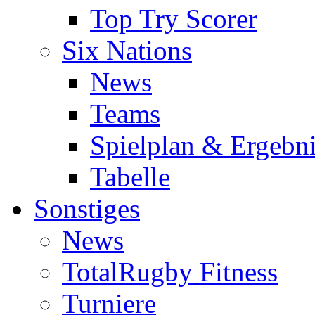
Top Try Scorer
Six Nations
News
Teams
Spielplan & Ergebni
Tabelle
Sonstiges
News
TotalRugby Fitness
Turniere