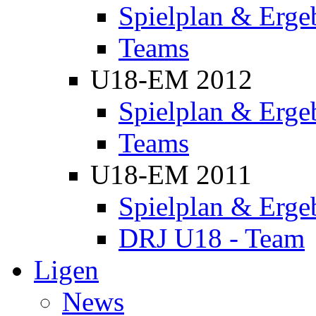
Spielplan & Erge
Teams
U18-EM 2012
Spielplan & Erge
Teams
U18-EM 2011
Spielplan & Erge
DRJ U18 - Team
Ligen
News