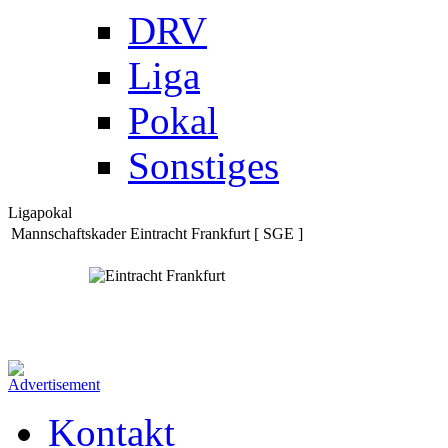
DRV
Liga
Pokal
Sonstiges
Ligapokal
Mannschaftskader Eintracht Frankfurt [ SGE ]
Kontakt