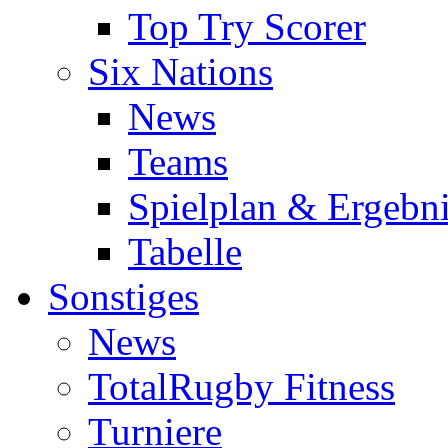
Top Try Scorer
Six Nations
News
Teams
Spielplan & Ergebni
Tabelle
Sonstiges
News
TotalRugby Fitness
Turniere