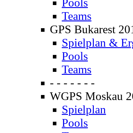
Pools
Teams
GPS Bukarest 20
Spielplan & Er
Pools
Teams
- - - - - - -
WGPS Moskau 2
Spielplan
Pools