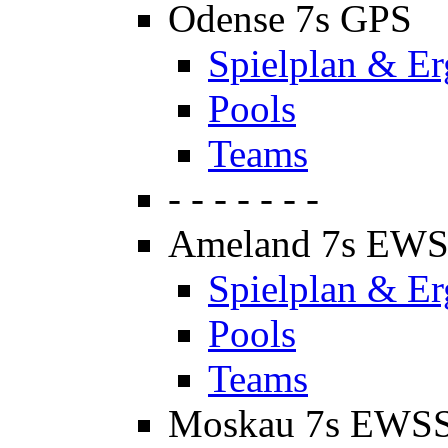
Odense 7s GPS
Spielplan & Er
Pools
Teams
- - - - - - -
Ameland 7s EW
Spielplan & Er
Pools
Teams
Moskau 7s EWS