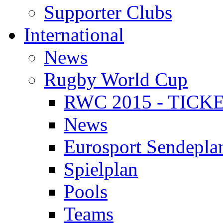
Supporter Clubs
International
News
Rugby World Cup
RWC 2015 - TICK
News
Eurosport Sendepla
Spielplan
Pools
Teams