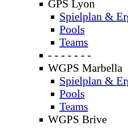
GPS Lyon
Spielplan & Er
Pools
Teams
- - - - - - -
WGPS Marbella
Spielplan & Er
Pools
Teams
WGPS Brive