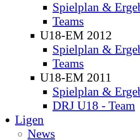
Spielplan & Erge
Teams
U18-EM 2012
Spielplan & Erge
Teams
U18-EM 2011
Spielplan & Erge
DRJ U18 - Team
Ligen
News