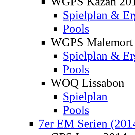
WGPS Kazan 20
Spielplan & Er
Pools
WGPS Malemort
Spielplan & Er
Pools
WOQ Lissabon
Spielplan
Pools
7er EM Serien (201