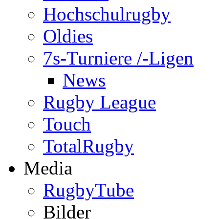
Hochschulrugby
Oldies
7s-Turniere /-Ligen
News
Rugby League
Touch
TotalRugby
Media
RugbyTube
Bilder