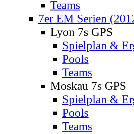
Teams
7er EM Serien (201
Lyon 7s GPS
Spielplan & Er
Pools
Teams
Moskau 7s GPS
Spielplan & Er
Pools
Teams