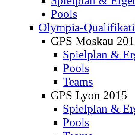
Spielplan & Erge
Pools
Olympia-Qualifikat
GPS Moskau 201
Spielplan & Er
Pools
Teams
GPS Lyon 2015
Spielplan & Er
Pools