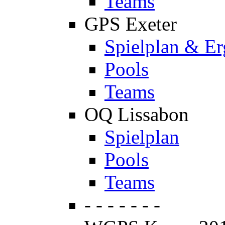
Teams
GPS Exeter
Spielplan & Er
Pools
Teams
OQ Lissabon
Spielplan
Pools
Teams
- - - - - - -