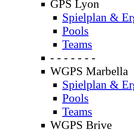
GPS Lyon
Spielplan & Er
Pools
Teams
- - - - - - -
WGPS Marbella
Spielplan & Er
Pools
Teams
WGPS Brive