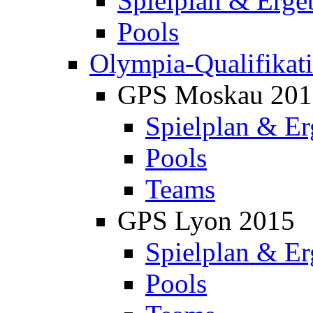
Spielplan & Erge
Pools
Olympia-Qualifikat
GPS Moskau 201
Spielplan & Er
Pools
Teams
GPS Lyon 2015
Spielplan & Er
Pools