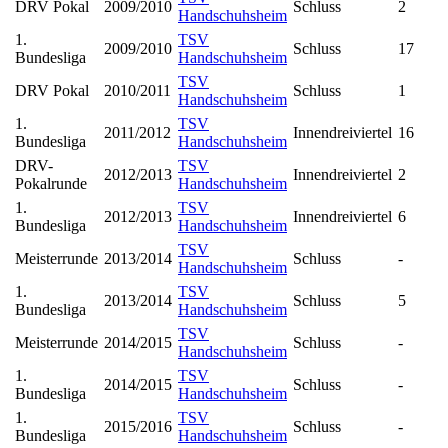
DRV Pokal
2009/2010
Schluss
2
Handschuhsheim
1.
TSV
2009/2010
Schluss
17
Bundesliga
Handschuhsheim
TSV
DRV Pokal
2010/2011
Schluss
1
Handschuhsheim
1.
TSV
2011/2012
Innendreiviertel
16
Bundesliga
Handschuhsheim
DRV-
TSV
2012/2013
Innendreiviertel
2
Pokalrunde
Handschuhsheim
1.
TSV
2012/2013
Innendreiviertel
6
Bundesliga
Handschuhsheim
TSV
Meisterrunde
2013/2014
Schluss
-
Handschuhsheim
1.
TSV
2013/2014
Schluss
5
Bundesliga
Handschuhsheim
TSV
Meisterrunde
2014/2015
Schluss
-
Handschuhsheim
1.
TSV
2014/2015
Schluss
-
Bundesliga
Handschuhsheim
1.
TSV
2015/2016
Schluss
-
Bundesliga
Handschuhsheim