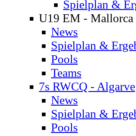
Spielplan & Er
U19 EM - Mallorca
News
Spielplan & Erge
Pools
Teams
7s RWCQ - Algarve
News
Spielplan & Erge
Pools