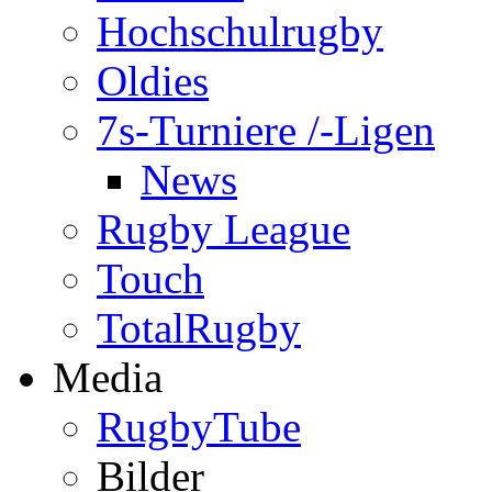
Hochschulrugby
Oldies
7s-Turniere /-Ligen
News
Rugby League
Touch
TotalRugby
Media
RugbyTube
Bilder