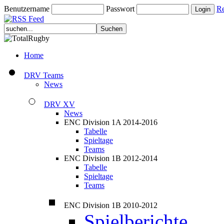
Benutzername
Passwort
Re
Home
DRV Teams
News
DRV XV
News
ENC Division 1A 2014-2016
Tabelle
Spieltage
Teams
ENC Division 1B 2012-2014
Tabelle
Spieltage
Teams
ENC Division 1B 2010-2012
Spielberichte