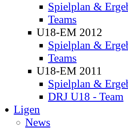
Spielplan & Erge
Teams
U18-EM 2012
Spielplan & Erge
Teams
U18-EM 2011
Spielplan & Erge
DRJ U18 - Team
Ligen
News