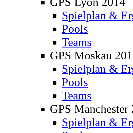
GPS Lyon 2014
Spielplan & Er
Pools
Teams
GPS Moskau 201
Spielplan & Er
Pools
Teams
GPS Manchester 
Spielplan & Er