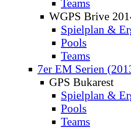
Teams
WGPS Brive 201
Spielplan & Er
Pools
Teams
7er EM Serien (201
GPS Bukarest
Spielplan & Er
Pools
Teams