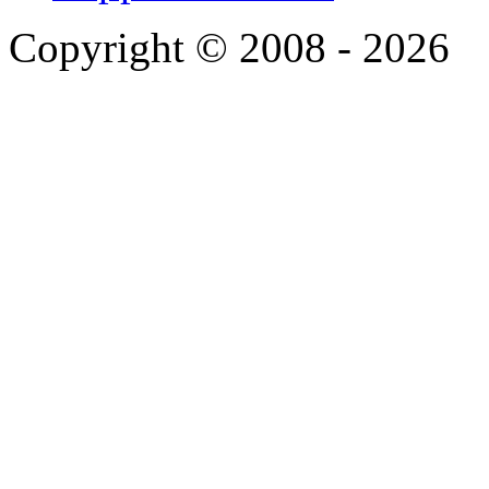
Copyright © 2008 - 2026