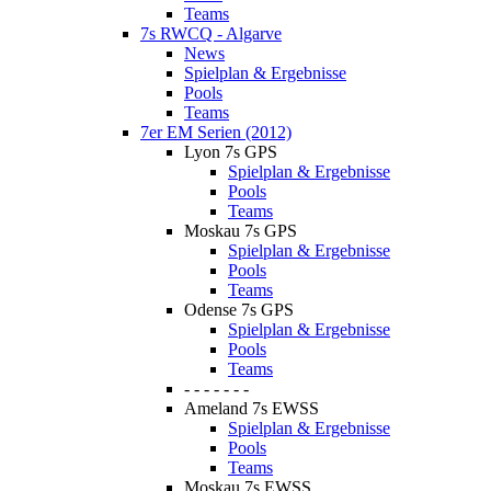
Teams
7s RWCQ - Algarve
News
Spielplan & Ergebnisse
Pools
Teams
7er EM Serien (2012)
Lyon 7s GPS
Spielplan & Ergebnisse
Pools
Teams
Moskau 7s GPS
Spielplan & Ergebnisse
Pools
Teams
Odense 7s GPS
Spielplan & Ergebnisse
Pools
Teams
- - - - - - -
Ameland 7s EWSS
Spielplan & Ergebnisse
Pools
Teams
Moskau 7s EWSS