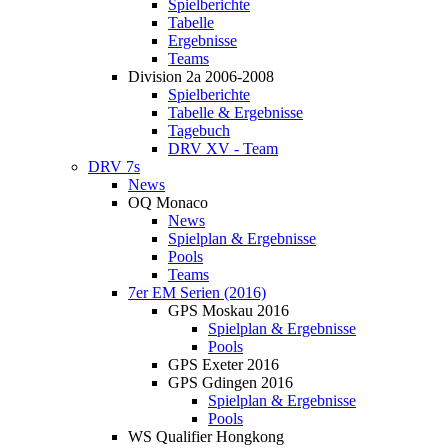
Spielberichte
Tabelle
Ergebnisse
Teams
Division 2a 2006-2008
Spielberichte
Tabelle & Ergebnisse
Tagebuch
DRV XV - Team
DRV 7s
News
OQ Monaco
News
Spielplan & Ergebnisse
Pools
Teams
7er EM Serien (2016)
GPS Moskau 2016
Spielplan & Ergebnisse
Pools
GPS Exeter 2016
GPS Gdingen 2016
Spielplan & Ergebnisse
Pools
WS Qualifier Hongkong