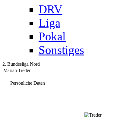
DRV
Liga
Pokal
Sonstiges
2. Bundesliga Nord
Marian Treder
Persönliche Daten