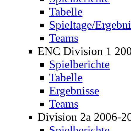
Tabelle
Spieltage/Ergebni
Teams
ENC Division 1 20
Spielberichte
Tabelle
Ergebnisse
Teams
Division 2a 2006-2
Spielberichte