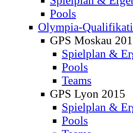
Spielplan & Erge
Pools
Olympia-Qualifikat
GPS Moskau 201
Spielplan & Er
Pools
Teams
GPS Lyon 2015
Spielplan & Er
Pools