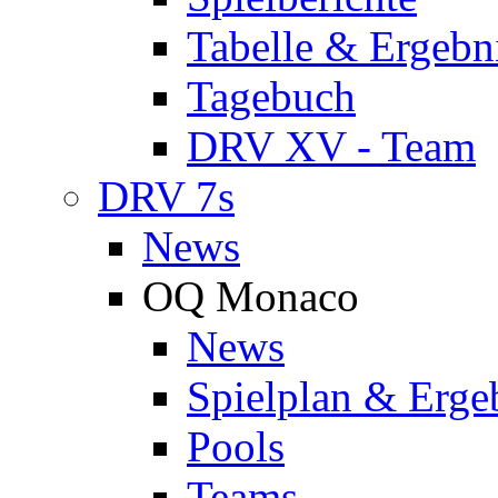
Tabelle & Ergebn
Tagebuch
DRV XV - Team
DRV 7s
News
OQ Monaco
News
Spielplan & Erge
Pools
Teams