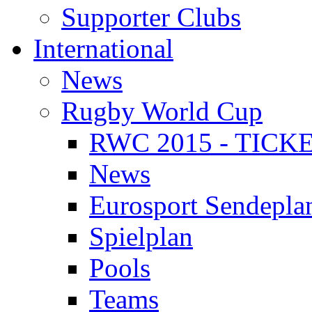
Supporter Clubs
International
News
Rugby World Cup
RWC 2015 - TICK
News
Eurosport Sendepla
Spielplan
Pools
Teams