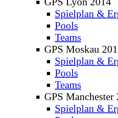
GPS Lyon 2014
Spielplan & Er
Pools
Teams
GPS Moskau 201
Spielplan & Er
Pools
Teams
GPS Manchester 
Spielplan & Er