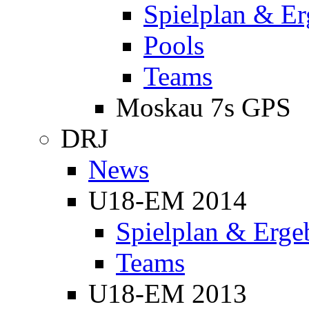
Spielplan & Er
Pools
Teams
Moskau 7s GPS
DRJ
News
U18-EM 2014
Spielplan & Erge
Teams
U18-EM 2013