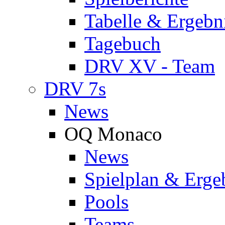
Tabelle & Ergebn
Tagebuch
DRV XV - Team
DRV 7s
News
OQ Monaco
News
Spielplan & Erge
Pools
Teams