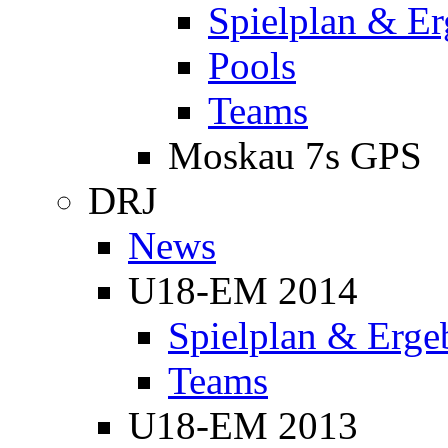
Spielplan & Er
Pools
Teams
Moskau 7s GPS
DRJ
News
U18-EM 2014
Spielplan & Erge
Teams
U18-EM 2013