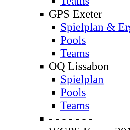
Teams
GPS Exeter
Spielplan & Er
Pools
Teams
OQ Lissabon
Spielplan
Pools
Teams
- - - - - - -