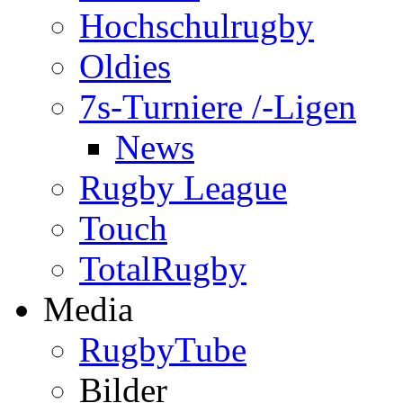
Hochschulrugby
Oldies
7s-Turniere /-Ligen
News
Rugby League
Touch
TotalRugby
Media
RugbyTube
Bilder