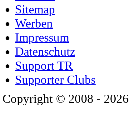
Sitemap
Werben
Impressum
Datenschutz
Support TR
Supporter Clubs
Copyright © 2008 - 2026