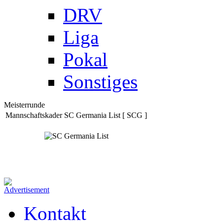
DRV
Liga
Pokal
Sonstiges
Meisterrunde
Mannschaftskader SC Germania List [ SCG ]
Kontakt