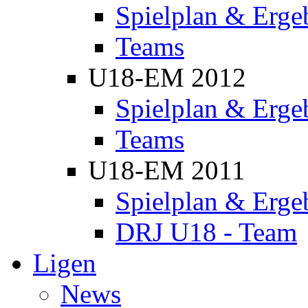
Spielplan & Erge
Teams
U18-EM 2012
Spielplan & Erge
Teams
U18-EM 2011
Spielplan & Erge
DRJ U18 - Team
Ligen
News