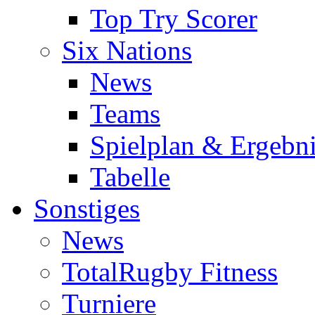
Top Try Scorer
Six Nations
News
Teams
Spielplan & Ergebni
Tabelle
Sonstiges
News
TotalRugby Fitness
Turniere