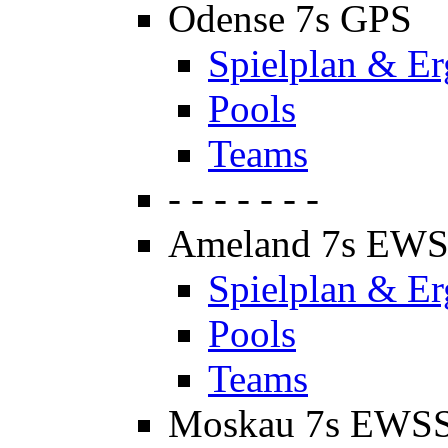
Odense 7s GPS
Spielplan & Er
Pools
Teams
- - - - - - -
Ameland 7s EW
Spielplan & Er
Pools
Teams
Moskau 7s EWS