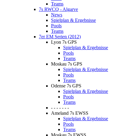
Teams
7s RWCQ - Algarve
News
Spielplan & Ergebnisse
Pools
Teams
7er EM Serien (2012)
Lyon 7s GPS
Spielplan & Ergebnisse
Pools
Teams
Moskau 7s GPS
Spielplan & Ergebnisse
Pools
Teams
Odense 7s GPS
Spielplan & Ergebnisse
Pools
Teams
- - - - - - -
Ameland 7s EWSS
Spielplan & Ergebnisse
Pools
Teams
Moskau 7s EWSS