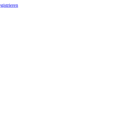
gistrieren