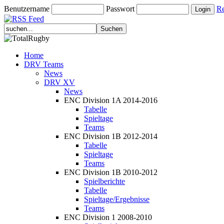
Benutzername
Passwort
Re
Home
DRV Teams
News
DRV XV
News
ENC Division 1A 2014-2016
Tabelle
Spieltage
Teams
ENC Division 1B 2012-2014
Tabelle
Spieltage
Teams
ENC Division 1B 2010-2012
Spielberichte
Tabelle
Spieltage/Ergebnisse
Teams
ENC Division 1 2008-2010