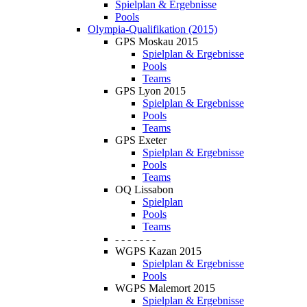
Spielplan & Ergebnisse
Pools
Olympia-Qualifikation (2015)
GPS Moskau 2015
Spielplan & Ergebnisse
Pools
Teams
GPS Lyon 2015
Spielplan & Ergebnisse
Pools
Teams
GPS Exeter
Spielplan & Ergebnisse
Pools
Teams
OQ Lissabon
Spielplan
Pools
Teams
- - - - - - -
WGPS Kazan 2015
Spielplan & Ergebnisse
Pools
WGPS Malemort 2015
Spielplan & Ergebnisse