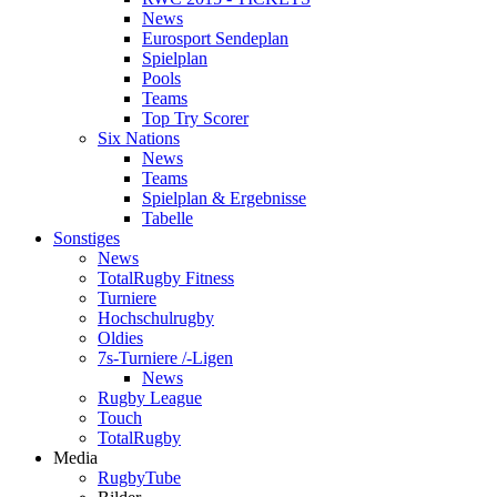
News
Eurosport Sendeplan
Spielplan
Pools
Teams
Top Try Scorer
Six Nations
News
Teams
Spielplan & Ergebnisse
Tabelle
Sonstiges
News
TotalRugby Fitness
Turniere
Hochschulrugby
Oldies
7s-Turniere /-Ligen
News
Rugby League
Touch
TotalRugby
Media
RugbyTube