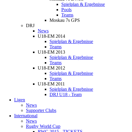
Spielplan & Ergebnisse
Pools
Teams
Moskau 7s GPS
DRJ
News
U18-EM 2014
Spielplan & Ergebnisse
Teams
U18-EM 2013
Spielplan & Ergebnisse
Teams
U18-EM 2012
Spielplan & Ergebnisse
Teams
U18-EM 2011
Spielplan & Ergebnisse
DRJ U18 - Team
Ligen
News
Supporter Clubs
International
News
Rugby World Cup
RWC 2015 - TICKETS