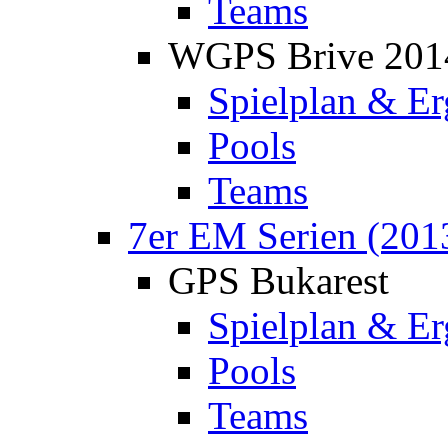
Teams
WGPS Brive 201
Spielplan & Er
Pools
Teams
7er EM Serien (201
GPS Bukarest
Spielplan & Er
Pools
Teams