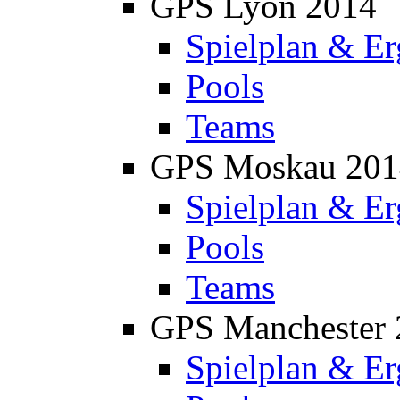
GPS Lyon 2014
Spielplan & Er
Pools
Teams
GPS Moskau 201
Spielplan & Er
Pools
Teams
GPS Manchester 
Spielplan & Er