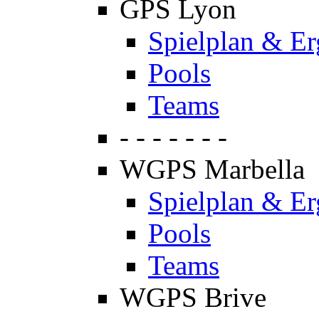
GPS Lyon
Spielplan & Er
Pools
Teams
- - - - - - -
WGPS Marbella
Spielplan & Er
Pools
Teams
WGPS Brive