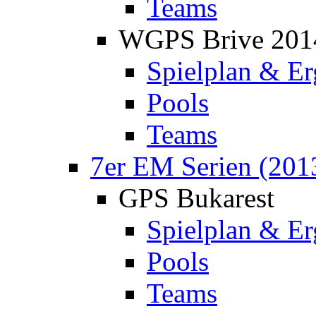
Teams
WGPS Brive 201
Spielplan & Er
Pools
Teams
7er EM Serien (201
GPS Bukarest
Spielplan & Er
Pools
Teams