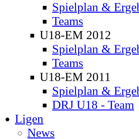
Spielplan & Erge
Teams
U18-EM 2012
Spielplan & Erge
Teams
U18-EM 2011
Spielplan & Erge
DRJ U18 - Team
Ligen
News