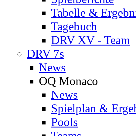
Tabelle & Ergebn
Tagebuch
DRV XV - Team
DRV 7s
News
OQ Monaco
News
Spielplan & Erge
Pools
Teams