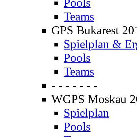
Pools
Teams
GPS Bukarest 20
Spielplan & Er
Pools
Teams
- - - - - - -
WGPS Moskau 2
Spielplan
Pools