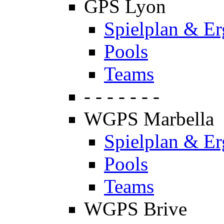
GPS Lyon
Spielplan & Er
Pools
Teams
- - - - - - -
WGPS Marbella
Spielplan & Er
Pools
Teams
WGPS Brive