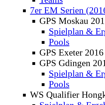
7er EM Serien (201
GPS Moskau 201
Spielplan & Er
Pools
GPS Exeter 2016
GPS Gdingen 20
Spielplan & Er
Pools
WS Qualifier Hong