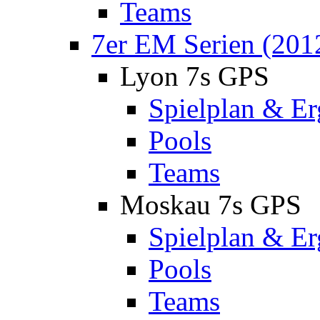
Teams
7er EM Serien (201
Lyon 7s GPS
Spielplan & Er
Pools
Teams
Moskau 7s GPS
Spielplan & Er
Pools
Teams