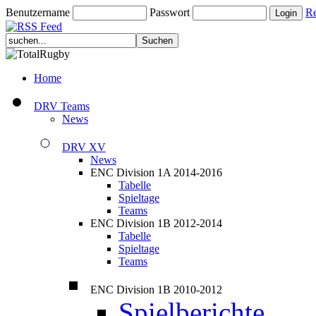
Benutzername
Passwort
Re
Home
DRV Teams
News
DRV XV
News
ENC Division 1A 2014-2016
Tabelle
Spieltage
Teams
ENC Division 1B 2012-2014
Tabelle
Spieltage
Teams
ENC Division 1B 2010-2012
Spielberichte