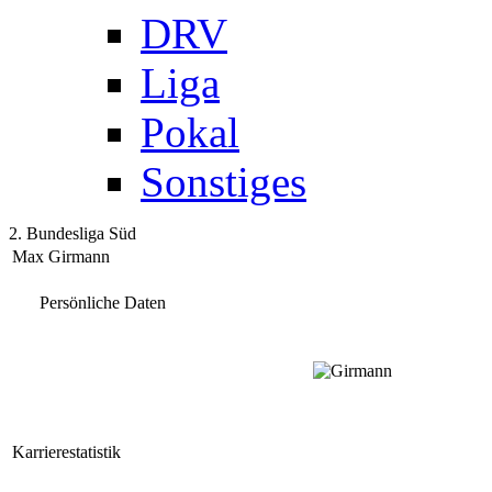
DRV
Liga
Pokal
Sonstiges
2. Bundesliga Süd
Max Girmann
Persönliche Daten
Karrierestatistik