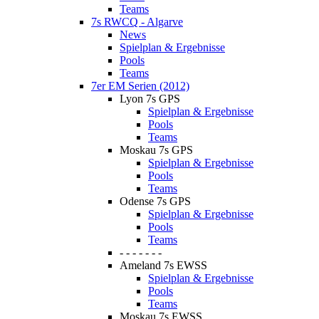
Teams
7s RWCQ - Algarve
News
Spielplan & Ergebnisse
Pools
Teams
7er EM Serien (2012)
Lyon 7s GPS
Spielplan & Ergebnisse
Pools
Teams
Moskau 7s GPS
Spielplan & Ergebnisse
Pools
Teams
Odense 7s GPS
Spielplan & Ergebnisse
Pools
Teams
- - - - - - -
Ameland 7s EWSS
Spielplan & Ergebnisse
Pools
Teams
Moskau 7s EWSS