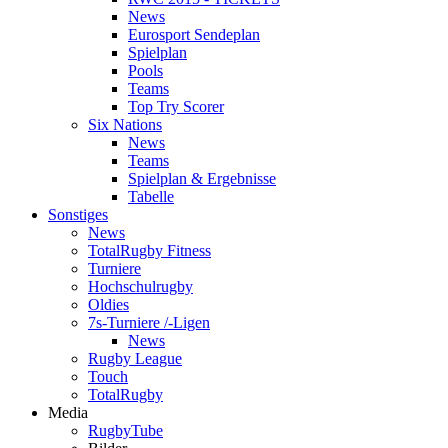
News
Eurosport Sendeplan
Spielplan
Pools
Teams
Top Try Scorer
Six Nations
News
Teams
Spielplan & Ergebnisse
Tabelle
Sonstiges
News
TotalRugby Fitness
Turniere
Hochschulrugby
Oldies
7s-Turniere /-Ligen
News
Rugby League
Touch
TotalRugby
Media
RugbyTube