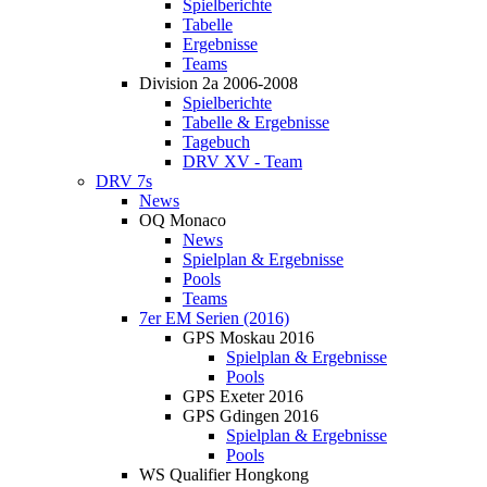
Spielberichte
Tabelle
Ergebnisse
Teams
Division 2a 2006-2008
Spielberichte
Tabelle & Ergebnisse
Tagebuch
DRV XV - Team
DRV 7s
News
OQ Monaco
News
Spielplan & Ergebnisse
Pools
Teams
7er EM Serien (2016)
GPS Moskau 2016
Spielplan & Ergebnisse
Pools
GPS Exeter 2016
GPS Gdingen 2016
Spielplan & Ergebnisse
Pools
WS Qualifier Hongkong