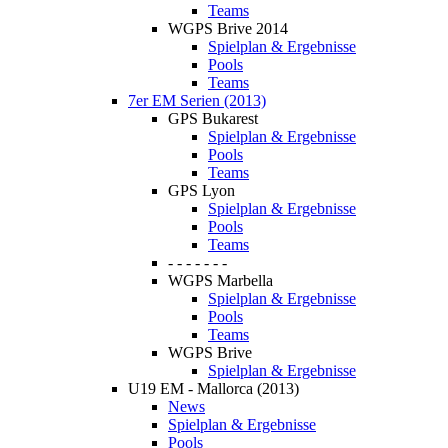
Teams
WGPS Brive 2014
Spielplan & Ergebnisse
Pools
Teams
7er EM Serien (2013)
GPS Bukarest
Spielplan & Ergebnisse
Pools
Teams
GPS Lyon
Spielplan & Ergebnisse
Pools
Teams
- - - - - - -
WGPS Marbella
Spielplan & Ergebnisse
Pools
Teams
WGPS Brive
Spielplan & Ergebnisse
U19 EM - Mallorca (2013)
News
Spielplan & Ergebnisse
Pools