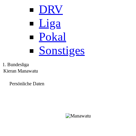
DRV
Liga
Pokal
Sonstiges
1. Bundesliga
Kieran Manawatu
Persönliche Daten