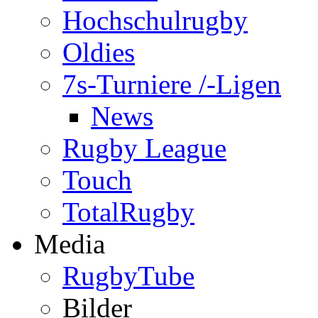
Hochschulrugby
Oldies
7s-Turniere /-Ligen
News
Rugby League
Touch
TotalRugby
Media
RugbyTube
Bilder