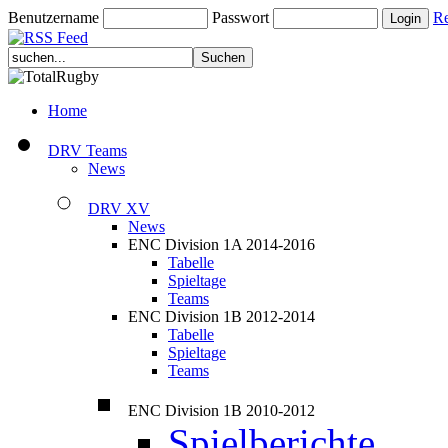
Benutzername
Passwort
Re
Home
DRV Teams
News
DRV XV
News
ENC Division 1A 2014-2016
Tabelle
Spieltage
Teams
ENC Division 1B 2012-2014
Tabelle
Spieltage
Teams
ENC Division 1B 2010-2012
Spielberichte