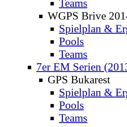
Teams
WGPS Brive 201
Spielplan & Er
Pools
Teams
7er EM Serien (201
GPS Bukarest
Spielplan & Er
Pools
Teams