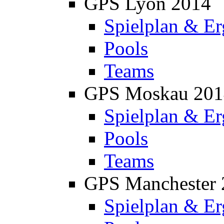
GPS Lyon 2014
Spielplan & Er
Pools
Teams
GPS Moskau 201
Spielplan & Er
Pools
Teams
GPS Manchester 
Spielplan & Er