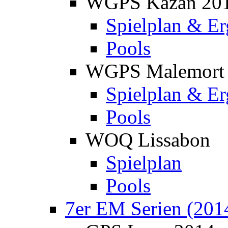
WGPS Kazan 20
Spielplan & Er
Pools
WGPS Malemort
Spielplan & Er
Pools
WOQ Lissabon
Spielplan
Pools
7er EM Serien (201