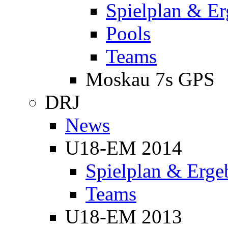
Spielplan & Er
Pools
Teams
Moskau 7s GPS
DRJ
News
U18-EM 2014
Spielplan & Erge
Teams
U18-EM 2013