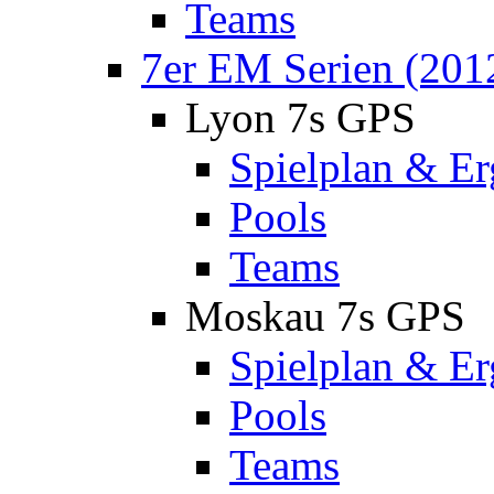
Teams
7er EM Serien (201
Lyon 7s GPS
Spielplan & Er
Pools
Teams
Moskau 7s GPS
Spielplan & Er
Pools
Teams