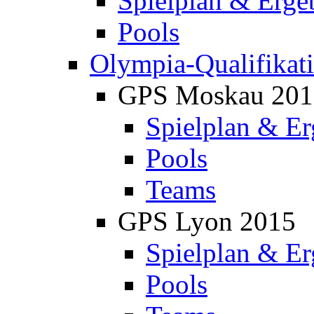
Spielplan & Erge
Pools
Olympia-Qualifikat
GPS Moskau 201
Spielplan & Er
Pools
Teams
GPS Lyon 2015
Spielplan & Er
Pools