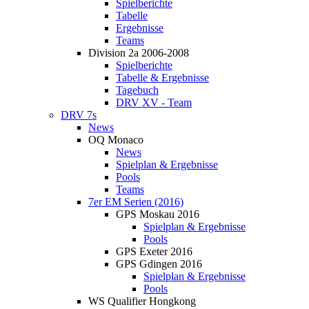
Spielberichte
Tabelle
Ergebnisse
Teams
Division 2a 2006-2008
Spielberichte
Tabelle & Ergebnisse
Tagebuch
DRV XV - Team
DRV 7s
News
OQ Monaco
News
Spielplan & Ergebnisse
Pools
Teams
7er EM Serien (2016)
GPS Moskau 2016
Spielplan & Ergebnisse
Pools
GPS Exeter 2016
GPS Gdingen 2016
Spielplan & Ergebnisse
Pools
WS Qualifier Hongkong