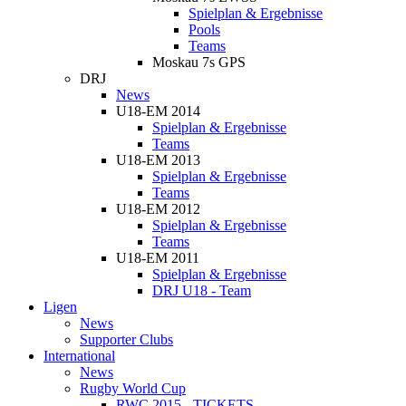
Spielplan & Ergebnisse
Pools
Teams
Moskau 7s GPS
DRJ
News
U18-EM 2014
Spielplan & Ergebnisse
Teams
U18-EM 2013
Spielplan & Ergebnisse
Teams
U18-EM 2012
Spielplan & Ergebnisse
Teams
U18-EM 2011
Spielplan & Ergebnisse
DRJ U18 - Team
Ligen
News
Supporter Clubs
International
News
Rugby World Cup
RWC 2015 - TICKETS