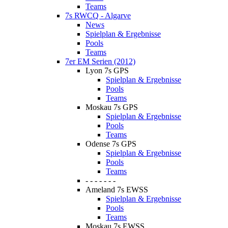
Teams
7s RWCQ - Algarve
News
Spielplan & Ergebnisse
Pools
Teams
7er EM Serien (2012)
Lyon 7s GPS
Spielplan & Ergebnisse
Pools
Teams
Moskau 7s GPS
Spielplan & Ergebnisse
Pools
Teams
Odense 7s GPS
Spielplan & Ergebnisse
Pools
Teams
- - - - - - -
Ameland 7s EWSS
Spielplan & Ergebnisse
Pools
Teams
Moskau 7s EWSS