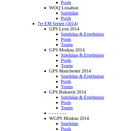
Pools
WOQ Lissabon
Spielplan
Pools
7er EM Serien (2014)
GPS Lyon 2014
Spielplan & Ergebnisse
Pools
Teams
GPS Moskau 2014
Spielplan & Ergebnisse
Pools
Teams
GPS Manchester 2014
Spielplan & Ergebnisse
Pools
Teams
GPS Bukarest 2014
Spielplan & Ergebnisse
Pools
Teams
- - - - - - -
WGPS Moskau 2014
Spielplan
Pools