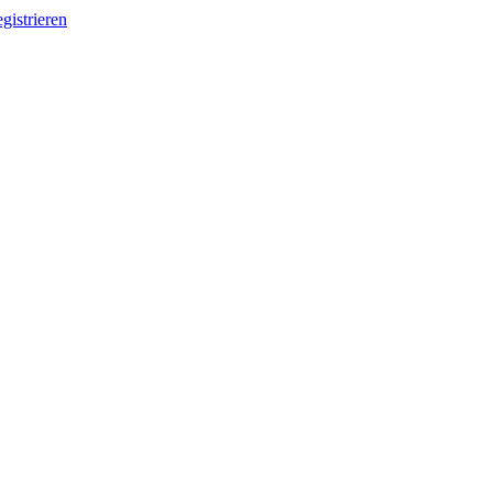
gistrieren