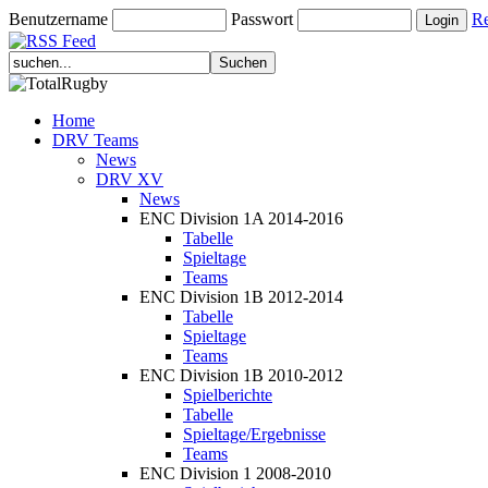
Benutzername
Passwort
Re
Home
DRV Teams
News
DRV XV
News
ENC Division 1A 2014-2016
Tabelle
Spieltage
Teams
ENC Division 1B 2012-2014
Tabelle
Spieltage
Teams
ENC Division 1B 2010-2012
Spielberichte
Tabelle
Spieltage/Ergebnisse
Teams
ENC Division 1 2008-2010