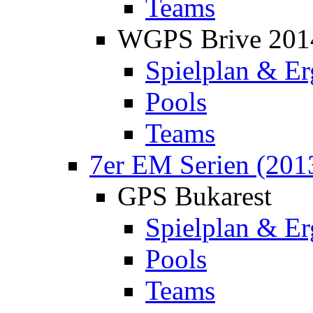
Teams
WGPS Brive 201
Spielplan & Er
Pools
Teams
7er EM Serien (201
GPS Bukarest
Spielplan & Er
Pools
Teams