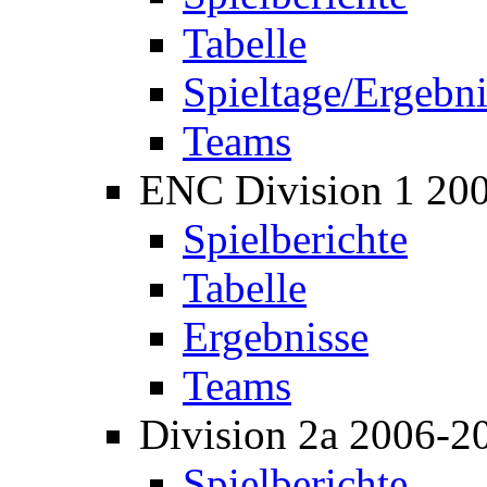
Tabelle
Spieltage/Ergebni
Teams
ENC Division 1 20
Spielberichte
Tabelle
Ergebnisse
Teams
Division 2a 2006-2
Spielberichte