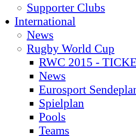
Supporter Clubs
International
News
Rugby World Cup
RWC 2015 - TICK
News
Eurosport Sendepla
Spielplan
Pools
Teams