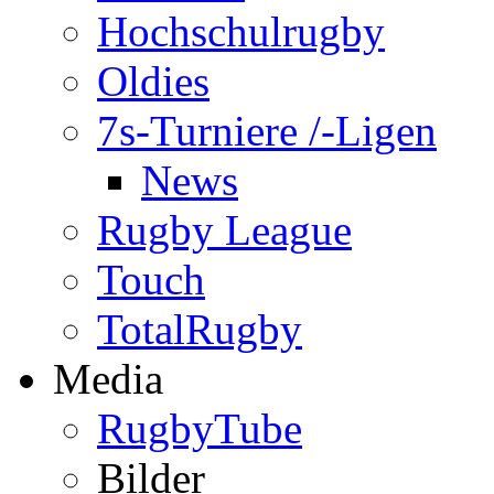
Hochschulrugby
Oldies
7s-Turniere /-Ligen
News
Rugby League
Touch
TotalRugby
Media
RugbyTube
Bilder