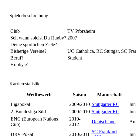
Spielerbeschreibung
Club
TV Pforzheim
Seit wann spielst Du Rugby?
2007
Deine sportlichen Ziele?
Bisherige Vereine?
UC Catholica, RC Stuttgar, SC Fra
Beruf?
Student
Hobbys?
Karrierestatistik
Wettbewerb
Saison
Mannschaft
Ligapokal
2009/2010
Stuttgarter RC
Inn
2. Bundesliga Süd
2009/2010
Stuttgarter RC
Inn
ENC (European Nations
2010-
Deutschland
Auß
Cup)
2012
SC Frankfurt
DRV Pokal
2010/2011
Inn