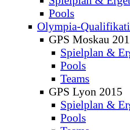
Spielplan & Erge
Pools
Olympia-Qualifikat
GPS Moskau 201
Spielplan & Er
Pools
Teams
GPS Lyon 2015
Spielplan & Er
Pools