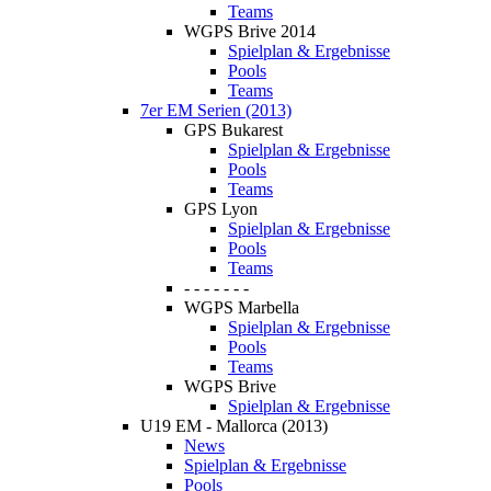
Teams
WGPS Brive 2014
Spielplan & Ergebnisse
Pools
Teams
7er EM Serien (2013)
GPS Bukarest
Spielplan & Ergebnisse
Pools
Teams
GPS Lyon
Spielplan & Ergebnisse
Pools
Teams
- - - - - - -
WGPS Marbella
Spielplan & Ergebnisse
Pools
Teams
WGPS Brive
Spielplan & Ergebnisse
U19 EM - Mallorca (2013)
News
Spielplan & Ergebnisse
Pools