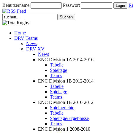
Benutzername
Passwort
Re
Home
DRV Teams
News
DRV XV
News
ENC Division 1A 2014-2016
Tabelle
Spieltage
Teams
ENC Division 1B 2012-2014
Tabelle
Spieltage
Teams
ENC Division 1B 2010-2012
Spielberichte
Tabelle
Spieltage/Ergebnisse
Teams
ENC Division 1 2008-2010