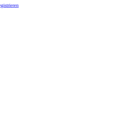
gistrieren