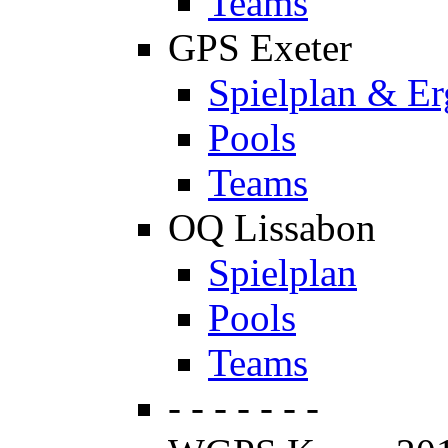
Teams
GPS Exeter
Spielplan & Er
Pools
Teams
OQ Lissabon
Spielplan
Pools
Teams
- - - - - - -