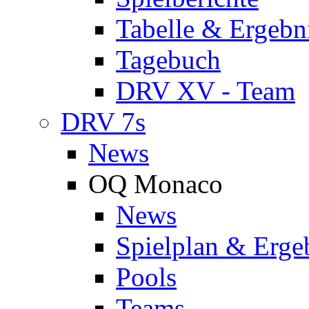
Tabelle & Ergebn
Tagebuch
DRV XV - Team
DRV 7s
News
OQ Monaco
News
Spielplan & Erge
Pools
Teams