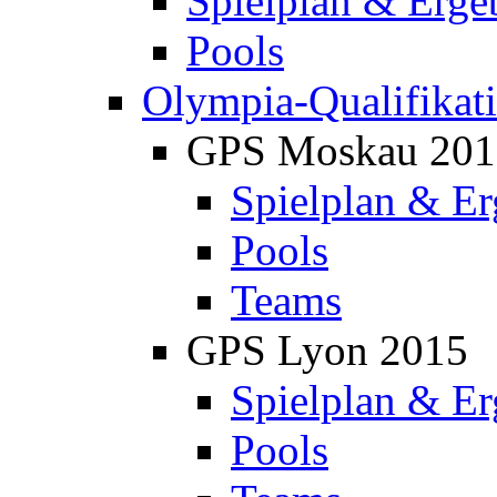
Spielplan & Erge
Pools
Olympia-Qualifikat
GPS Moskau 201
Spielplan & Er
Pools
Teams
GPS Lyon 2015
Spielplan & Er
Pools