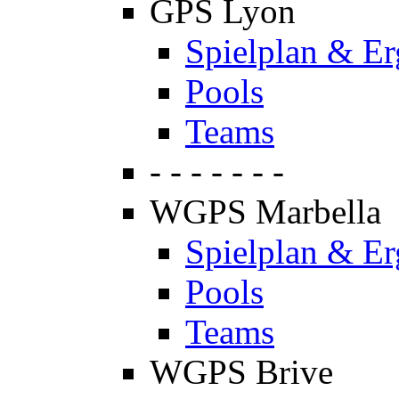
GPS Lyon
Spielplan & Er
Pools
Teams
- - - - - - -
WGPS Marbella
Spielplan & Er
Pools
Teams
WGPS Brive